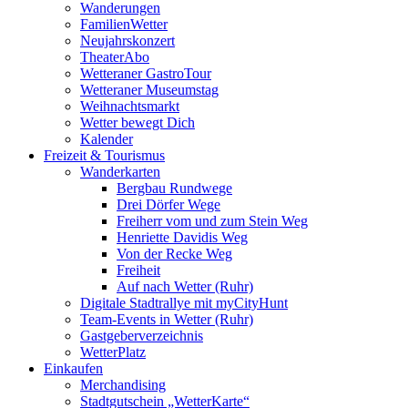
Wanderungen
FamilienWetter
Neujahrskonzert
TheaterAbo
Wetteraner GastroTour
Wetteraner Museumstag
Weihnachtsmarkt
Wetter bewegt Dich
Kalender
Freizeit & Tourismus
Wanderkarten
Bergbau Rundwege
Drei Dörfer Wege
Freiherr vom und zum Stein Weg
Henriette Davidis Weg
Von der Recke Weg
Freiheit
Auf nach Wetter (Ruhr)
Digitale Stadtrallye mit myCityHunt
Team-Events in Wetter (Ruhr)
Gastgeberverzeichnis
WetterPlatz
Einkaufen
Merchandising
Stadtgutschein „WetterKarte“