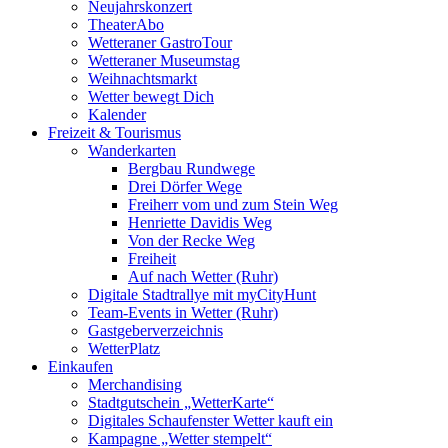
Neujahrskonzert
TheaterAbo
Wetteraner GastroTour
Wetteraner Museumstag
Weihnachtsmarkt
Wetter bewegt Dich
Kalender
Freizeit & Tourismus
Wanderkarten
Bergbau Rundwege
Drei Dörfer Wege
Freiherr vom und zum Stein Weg
Henriette Davidis Weg
Von der Recke Weg
Freiheit
Auf nach Wetter (Ruhr)
Digitale Stadtrallye mit myCityHunt
Team-Events in Wetter (Ruhr)
Gastgeberverzeichnis
WetterPlatz
Einkaufen
Merchandising
Stadtgutschein „WetterKarte“
Digitales Schaufenster Wetter kauft ein
Kampagne „Wetter stempelt“