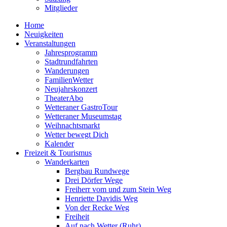
Mitglieder
Home
Neuigkeiten
Veranstaltungen
Jahresprogramm
Stadtrundfahrten
Wanderungen
FamilienWetter
Neujahrskonzert
TheaterAbo
Wetteraner GastroTour
Wetteraner Museumstag
Weihnachtsmarkt
Wetter bewegt Dich
Kalender
Freizeit & Tourismus
Wanderkarten
Bergbau Rundwege
Drei Dörfer Wege
Freiherr vom und zum Stein Weg
Henriette Davidis Weg
Von der Recke Weg
Freiheit
Auf nach Wetter (Ruhr)