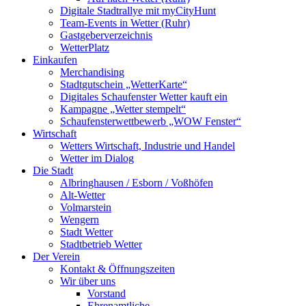
Digitale Stadtrallye mit myCityHunt
Team-Events in Wetter (Ruhr)
Gastgeberverzeichnis
WetterPlatz
Einkaufen
Merchandising
Stadtgutschein „WetterKarte“
Digitales Schaufenster Wetter kauft ein
Kampagne „Wetter stempelt“
Schaufensterwettbewerb „WOW Fenster“
Wirtschaft
Wetters Wirtschaft, Industrie und Handel
Wetter im Dialog
Die Stadt
Albringhausen / Esborn / Voßhöfen
Alt-Wetter​
Volmarstein
Wengern
Stadt Wetter
Stadtbetrieb Wetter
Der Verein
Kontakt & Öffnungszeiten
Wir über uns
Vorstand
Ehrenamtliche