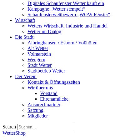
Digitales Schaufenster Wetter kauft ein
Kampagne „Wetter stempelt“
Schaufensterwettbewerb „WOW Fenster“
Wirtschaft
Wetters Wirtschaft, Industrie und Handel
Wetter im Dialog
Die Stadt
Albringhausen / Esborn / Voßhöfen
Alt-Wetter​
Volmarstein
Wengern
Stadt Wetter
Stadtbetrieb Wetter
Der Verein
Kontakt & Öffnungszeiten
Wir über uns
Vorstand
Ehrenamtliche
Ansprechpartner
Satzung
Mitglieder
Search
WetterShop