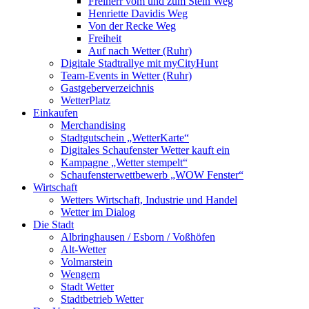
Freiherr vom und zum Stein Weg
Henriette Davidis Weg
Von der Recke Weg
Freiheit
Auf nach Wetter (Ruhr)
Digitale Stadtrallye mit myCityHunt
Team-Events in Wetter (Ruhr)
Gastgeberverzeichnis
WetterPlatz
Einkaufen
Merchandising
Stadtgutschein „WetterKarte“
Digitales Schaufenster Wetter kauft ein
Kampagne „Wetter stempelt“
Schaufensterwettbewerb „WOW Fenster“
Wirtschaft
Wetters Wirtschaft, Industrie und Handel
Wetter im Dialog
Die Stadt
Albringhausen / Esborn / Voßhöfen
Alt-Wetter​
Volmarstein
Wengern
Stadt Wetter
Stadtbetrieb Wetter