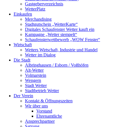
Gastgeberverzeichnis
WetterPlatz
Einkaufen
Merchandising
Stadtgutschein „WetterKarte“
Digitales Schaufenster Wetter kauft ein
Kampagne „Wetter stempelt“
Schaufensterwettbewerb „WOW Fenster“
Wirtschaft
Wetters Wirtschaft, Industrie und Handel
Wetter im Dialog
Die Stadt
Albringhausen / Esborn / Voßhöfen
Alt-Wetter​
Volmarstein
Wengern
Stadt Wetter
Stadtbetrieb Wetter
Der Verein
Kontakt & Öffnungszeiten
Wir über uns
Vorstand
Ehrenamtliche
Ansprechpartner
Satzung