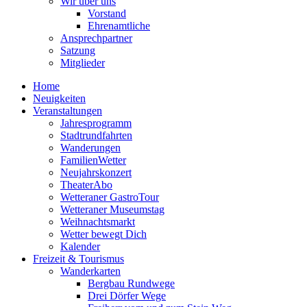
Wir über uns
Vorstand
Ehrenamtliche
Ansprechpartner
Satzung
Mitglieder
Home
Neuigkeiten
Veranstaltungen
Jahresprogramm
Stadtrundfahrten
Wanderungen
FamilienWetter
Neujahrskonzert
TheaterAbo
Wetteraner GastroTour
Wetteraner Museumstag
Weihnachtsmarkt
Wetter bewegt Dich
Kalender
Freizeit & Tourismus
Wanderkarten
Bergbau Rundwege
Drei Dörfer Wege