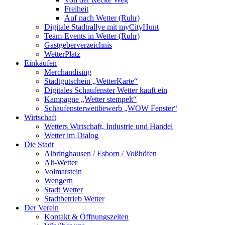
Freiheit
Auf nach Wetter (Ruhr)
Digitale Stadtrallye mit myCityHunt
Team-Events in Wetter (Ruhr)
Gastgeberverzeichnis
WetterPlatz
Einkaufen
Merchandising
Stadtgutschein „WetterKarte“
Digitales Schaufenster Wetter kauft ein
Kampagne „Wetter stempelt“
Schaufensterwettbewerb „WOW Fenster“
Wirtschaft
Wetters Wirtschaft, Industrie und Handel
Wetter im Dialog
Die Stadt
Albringhausen / Esborn / Voßhöfen
Alt-Wetter​
Volmarstein
Wengern
Stadt Wetter
Stadtbetrieb Wetter
Der Verein
Kontakt & Öffnungszeiten