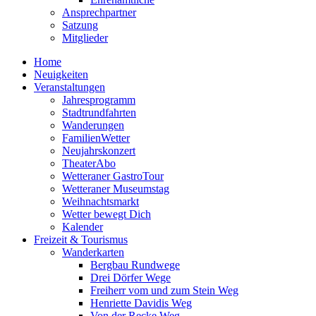
Ansprechpartner
Satzung
Mitglieder
Home
Neuigkeiten
Veranstaltungen
Jahresprogramm
Stadtrundfahrten
Wanderungen
FamilienWetter
Neujahrskonzert
TheaterAbo
Wetteraner GastroTour
Wetteraner Museumstag
Weihnachtsmarkt
Wetter bewegt Dich
Kalender
Freizeit & Tourismus
Wanderkarten
Bergbau Rundwege
Drei Dörfer Wege
Freiherr vom und zum Stein Weg
Henriette Davidis Weg
Von der Recke Weg