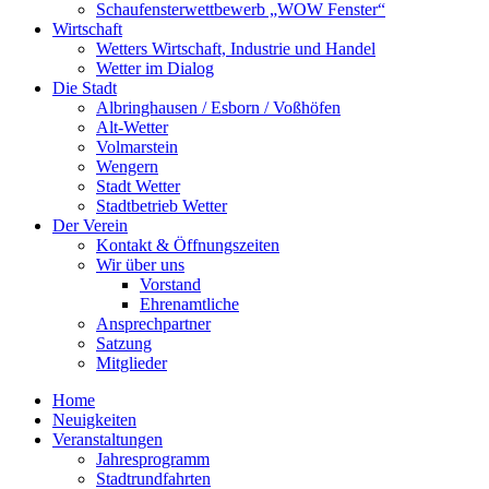
Schaufensterwettbewerb „WOW Fenster“
Wirtschaft
Wetters Wirtschaft, Industrie und Handel
Wetter im Dialog
Die Stadt
Albringhausen / Esborn / Voßhöfen
Alt-Wetter​
Volmarstein
Wengern
Stadt Wetter
Stadtbetrieb Wetter
Der Verein
Kontakt & Öffnungszeiten
Wir über uns
Vorstand
Ehrenamtliche
Ansprechpartner
Satzung
Mitglieder
Home
Neuigkeiten
Veranstaltungen
Jahresprogramm
Stadtrundfahrten