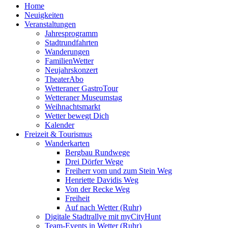
Home
Neuigkeiten
Veranstaltungen
Jahresprogramm
Stadtrundfahrten
Wanderungen
FamilienWetter
Neujahrskonzert
TheaterAbo
Wetteraner GastroTour
Wetteraner Museumstag
Weihnachtsmarkt
Wetter bewegt Dich
Kalender
Freizeit & Tourismus
Wanderkarten
Bergbau Rundwege
Drei Dörfer Wege
Freiherr vom und zum Stein Weg
Henriette Davidis Weg
Von der Recke Weg
Freiheit
Auf nach Wetter (Ruhr)
Digitale Stadtrallye mit myCityHunt
Team-Events in Wetter (Ruhr)