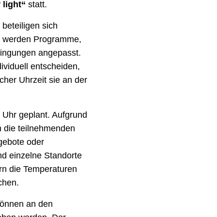
 light“
statt.
beteiligen sich
ise werden Programme,
dingungen angepasst.
viduell entscheiden,
her Uhrzeit sie an der
0 Uhr geplant. Aufgrund
h die teilnehmenden
gebote oder
nd einzelne Standorte
ern die Temperaturen
chen.
können an den