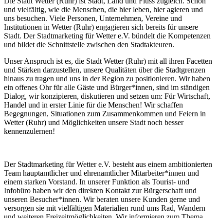
Die Stadt Wetter (Ruhr) ist Stadt, Land und Fluss zugleich. Schön
und vielfältig, wie die Menschen, die hier leben, hier agieren und
uns besuchen. Viele Personen, Unternehmen, Vereine und
Institutionen in Wetter (Ruhr) engagieren sich bereits für unsere
Stadt. Der Stadtmarketing für Wetter e.V. bündelt die Kompetenzen
und bildet die Schnittstelle zwischen den Stadtakteuren.
Unser Anspruch ist es, die Stadt Wetter (Ruhr) mit all ihren Facetten
und Stärken darzustellen, unsere Qualitäten über die Stadtgrenzen
hinaus zu tragen und uns in der Region zu positionieren. Wir haben
ein offenes Ohr für alle Gäste und Bürger*innen, sind im ständigen
Dialog, wir konzipieren, diskutieren und setzen um: Für Wirtschaft,
Handel und in erster Linie für die Menschen! Wir schaffen
Begegnungen, Situationen zum Zusammenkommen und Feiern in
Wetter (Ruhr) und Möglichkeiten unsere Stadt noch besser
kennenzulernen!
Der Stadtmarketing für Wetter e.V. besteht aus einem ambitionierten
Team hauptamtlicher und ehrenamtlicher Mitarbeiter*innen und
einem starken Vorstand. In unserer Funktion als Tourist- und
Infobüro haben wir den direkten Kontakt zur Bürgerschaft und
unseren Besucher*innen. Wir beraten unsere Kunden gerne und
versorgen sie mit vielfältigen Materialien rund ums Rad, Wandern
und weiteren Freizeitmöglichkeiten. Wir informieren zum Thema