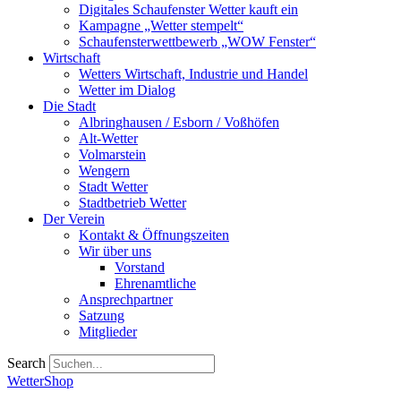
Digitales Schaufenster Wetter kauft ein
Kampagne „Wetter stempelt“
Schaufensterwettbewerb „WOW Fenster“
Wirtschaft
Wetters Wirtschaft, Industrie und Handel
Wetter im Dialog
Die Stadt
Albringhausen / Esborn / Voßhöfen
Alt-Wetter​
Volmarstein
Wengern
Stadt Wetter
Stadtbetrieb Wetter
Der Verein
Kontakt & Öffnungszeiten
Wir über uns
Vorstand
Ehrenamtliche
Ansprechpartner
Satzung
Mitglieder
Search
WetterShop