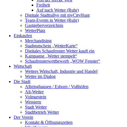
Freiheit
Auf nach Wetter (Ruhr)
Digitale Stadtrallye mit myCityHunt
Team-Events in Wetter (Ruhr)
Gastgeberverzeichnis
WetterPlatz
Einkaufen
Merchandising
Stadtgutschein „WetterKarte“
Digitales Schaufenster Wetter kauft ein
Kampagne „Wetter stempelt“
Schaufensterwettbewerb „WOW Fenster“
Wirtschaft
Wetters Wirtschaft, Industrie und Handel
Wetter im Dialog
Die Stadt
Albringhausen / Esborn / Voßhöfen
Alt-Wetter​
Volmarstein
Wengern
Stadt Wetter
Stadtbetrieb Wetter
Der Verein
Kontakt & Öffnungszeiten