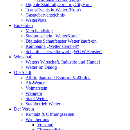
Digitale Stadtrallye mit myCityHunt
Team-Events in Wetter (Ruhr)
Gastgeberverzeichnis
WetterPlatz
Einkaufen
Merchandising
Stadtgutschein „WetterKarte“
Digitales Schaufenster Wetter kauft ein
Kampagne „Wetter stempelt“
Schaufensterwettbewerb „WOW Fenster“
Wirtschaft
Wetters Wirtschaft, Industrie und Handel
Wetter im Dialog
Die Stadt
Albringhausen / Esborn / Voßhöfen
Alt-Wetter​
Volmarstein
Wengern
Stadt Wetter
Stadtbetrieb Wetter
Der Verein
Kontakt & Öffnungszeiten
Wir über uns
Vorstand
Ehrenamtliche