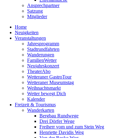
Ansprechpartner
Satzung
Mitglieder
Home
Neuigkeiten
Veranstaltungen
Jahresprogramm
Stadtrundfahrten
Wanderungen
FamilienWetter
Neujahrskonzert
TheaterAbo
Wetteraner GastroTour
Wetteraner Museumstag
Weihnachtsmarkt
Wetter bewegt Dich
Kalender
Freizeit & Tourismus
Wanderkarten
Bergbau Rundwege
Drei Dörfer Wege
Freiherr vom und zum Stein Weg
Henriette Davidis Weg
Von der Recke Weg