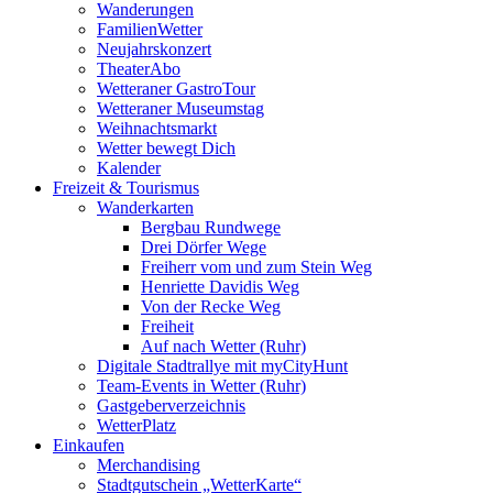
Wanderungen
FamilienWetter
Neujahrskonzert
TheaterAbo
Wetteraner GastroTour
Wetteraner Museumstag
Weihnachtsmarkt
Wetter bewegt Dich
Kalender
Freizeit & Tourismus
Wanderkarten
Bergbau Rundwege
Drei Dörfer Wege
Freiherr vom und zum Stein Weg
Henriette Davidis Weg
Von der Recke Weg
Freiheit
Auf nach Wetter (Ruhr)
Digitale Stadtrallye mit myCityHunt
Team-Events in Wetter (Ruhr)
Gastgeberverzeichnis
WetterPlatz
Einkaufen
Merchandising
Stadtgutschein „WetterKarte“