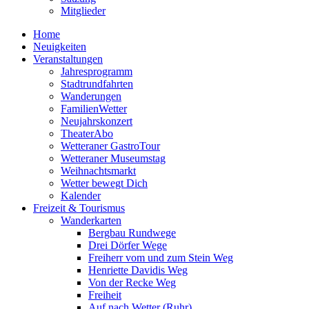
Mitglieder
Home
Neuigkeiten
Veranstaltungen
Jahresprogramm
Stadtrundfahrten
Wanderungen
FamilienWetter
Neujahrskonzert
TheaterAbo
Wetteraner GastroTour
Wetteraner Museumstag
Weihnachtsmarkt
Wetter bewegt Dich
Kalender
Freizeit & Tourismus
Wanderkarten
Bergbau Rundwege
Drei Dörfer Wege
Freiherr vom und zum Stein Weg
Henriette Davidis Weg
Von der Recke Weg
Freiheit
Auf nach Wetter (Ruhr)