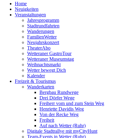
Home
Neuigkeiten
Veranstaltungen
Jahresprogramm
Stadtrundfahrten
Wanderungen
FamilienWetter
Neujahrskonzert
TheaterAbo
Wetteraner GastroTour
Wetteraner Museumstag
Weihnachtsmarkt
Wetter bewegt Dich
Kalender
Freizeit & Tourismus
Wanderkarten
Bergbau Rundwege
Drei Dörfer Wege
Freiherr vom und zum Stein Weg
Henriette Davidis Weg
Von der Recke Weg
Freiheit
Auf nach Wetter (Ruhr)
Digitale Stadtrallye mit myCityHunt
Team-Events in Wetter (Ruhr)