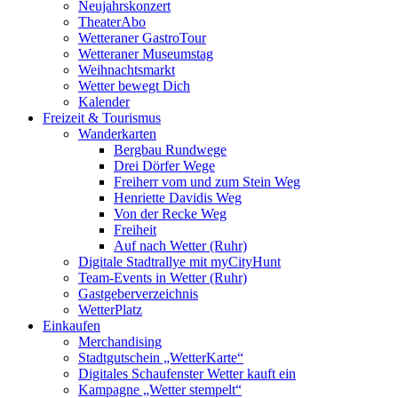
Neujahrskonzert
TheaterAbo
Wetteraner GastroTour
Wetteraner Museumstag
Weihnachtsmarkt
Wetter bewegt Dich
Kalender
Freizeit & Tourismus
Wanderkarten
Bergbau Rundwege
Drei Dörfer Wege
Freiherr vom und zum Stein Weg
Henriette Davidis Weg
Von der Recke Weg
Freiheit
Auf nach Wetter (Ruhr)
Digitale Stadtrallye mit myCityHunt
Team-Events in Wetter (Ruhr)
Gastgeberverzeichnis
WetterPlatz
Einkaufen
Merchandising
Stadtgutschein „WetterKarte“
Digitales Schaufenster Wetter kauft ein
Kampagne „Wetter stempelt“