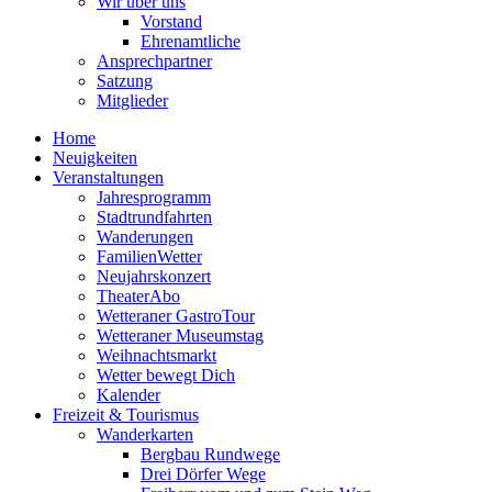
Wir über uns
Vorstand
Ehrenamtliche
Ansprechpartner
Satzung
Mitglieder
Home
Neuigkeiten
Veranstaltungen
Jahresprogramm
Stadtrundfahrten
Wanderungen
FamilienWetter
Neujahrskonzert
TheaterAbo
Wetteraner GastroTour
Wetteraner Museumstag
Weihnachtsmarkt
Wetter bewegt Dich
Kalender
Freizeit & Tourismus
Wanderkarten
Bergbau Rundwege
Drei Dörfer Wege