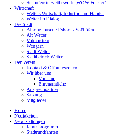
Schaufensterwettbewerb „WOW Fenster“
Wirtschaft
Wetters Wirtschaft, Industrie und Handel
Wetter im Dialog
Die Stadt
Albringhausen / Esborn / Voßhöfen
Alt-Wetter​
Volmarstein
Wengern
Stadt Wetter
Stadtbetrieb Wetter
Der Verein
Kontakt & Öffnungszeiten
Wir über uns
Vorstand
Ehrenamtliche
Ansprechpartner
Satzung
Mitglieder
Home
Neuigkeiten
Veranstaltungen
Jahresprogramm
Stadtrundfahrten