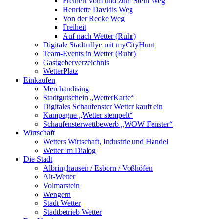
Freiherr vom und zum Stein Weg
Henriette Davidis Weg
Von der Recke Weg
Freiheit
Auf nach Wetter (Ruhr)
Digitale Stadtrallye mit myCityHunt
Team-Events in Wetter (Ruhr)
Gastgeberverzeichnis
WetterPlatz
Einkaufen
Merchandising
Stadtgutschein „WetterKarte“
Digitales Schaufenster Wetter kauft ein
Kampagne „Wetter stempelt“
Schaufensterwettbewerb „WOW Fenster“
Wirtschaft
Wetters Wirtschaft, Industrie und Handel
Wetter im Dialog
Die Stadt
Albringhausen / Esborn / Voßhöfen
Alt-Wetter​
Volmarstein
Wengern
Stadt Wetter
Stadtbetrieb Wetter