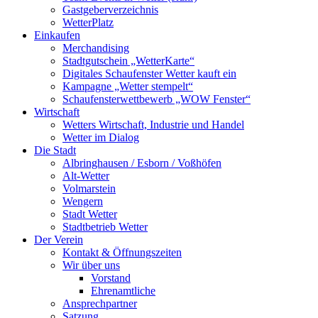
Gastgeberverzeichnis
WetterPlatz
Einkaufen
Merchandising
Stadtgutschein „WetterKarte“
Digitales Schaufenster Wetter kauft ein
Kampagne „Wetter stempelt“
Schaufensterwettbewerb „WOW Fenster“
Wirtschaft
Wetters Wirtschaft, Industrie und Handel
Wetter im Dialog
Die Stadt
Albringhausen / Esborn / Voßhöfen
Alt-Wetter​
Volmarstein
Wengern
Stadt Wetter
Stadtbetrieb Wetter
Der Verein
Kontakt & Öffnungszeiten
Wir über uns
Vorstand
Ehrenamtliche
Ansprechpartner
Satzung