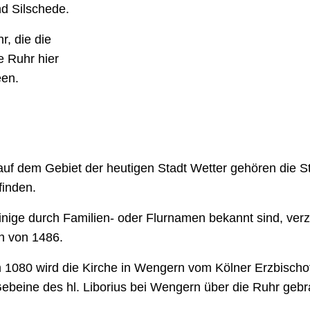
d Silschede.
r, die die
e Ruhr hier
een.
uf dem Gebiet der heutigen Stadt Wetter gehören die S
finden.
ige durch Familien- oder Flurnamen bekannt sind, verze
h von 1486.
m 1080 wird die Kirche in Wengern vom Kölner Erzbischo
beine des hl. Liborius bei Wengern über die Ruhr gebra