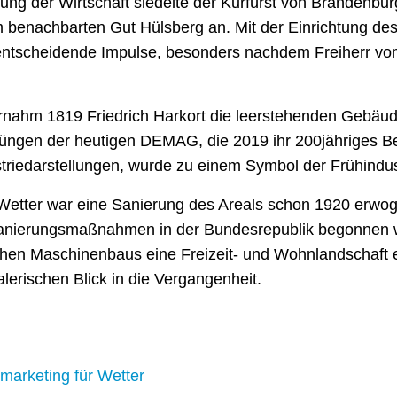
bung der Wirtschaft siedelte der Kurfürst von Branden
 benachbarten Gut Hülsberg an. Mit der Einrichtung de
 entscheidende Impulse, besonders nachdem Freiherr vom
ahm 1819 Friedrich Harkort die leerstehenden Gebäude
üngen der heutigen DEMAG, die 2019 ihr 200jähriges Bes
striedarstellungen, wurde zu einem Symbol der Frühindus
t Wetter war eine Sanierung des Areals schon 1920 erwo
n Sanierungsmaßnahmen in der Bundesrepublik begonnen
chen Maschinenbaus eine Freizeit- und Wohnlandschaft 
alerischen Blick in die Vergangenheit.