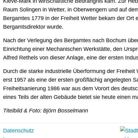
Kleve-Mark in wirtschaftliche Bedrängnis kam. Zur He
Raum Solingen in Wetter, in Oberwengern und auf dem
Bergamtes 1779 in der Freiheit Wetter bekam der Ort
Bergamtsdirektor wurde.
Nach der Verlegung des Bergamtes nach Bochum übern
Einrichtung einer Mechanischen Werkstätte, den Urspr
Alfred Rethels von dieser Anlage, eine der ersten Indu
Durch die starke industrielle Überformung der Freihei
erst 1957 als eine der ersten großflächig angelegte
Freiheitsanierung 1986 war aus dem Vorort des deuts
eines Teils der alten Gebäude bietet sie heute einen m
Titelbild & Foto: Björn Bosselmann
Datenschutz