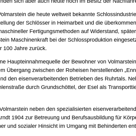
finden sich aber auch heute noch im Besitz der Nachfah
Volmarstein die heute weltweit bekannte Schlossindustrie
stellung der Schlösser in Heimarbeit und die überkomm
schineller Fertigungsmethoden auf Widerstand, später 
in Maschinenkraft bei der Schlossproduktion eingesetzt
r 100 Jahre zurück.
ine Haupteinnahmequelle der Bewohner von Volmarstein
einem Übergang zwischen der Roheisen herstellenden „En
nd den eisenverarbeitenden Betrieben des Ruhrtals. N
lenstraße durch Grundschöttel, der Esel als Transporttie
Volmarstein neben den spezialisierten eisenverarbeitend
Arndt 1904 zur Betreuung und Berufsausbildung für Körp
er und sozialer Hinsicht im Umgang mit Behinderten ent