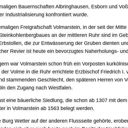
aligen Bauernschaften Albringhausen, Esborn und Voßh
r Industrialisierung konfrontiert wurde.
aligen Freigrafschaft Volmarstein, in der seit der Mitte
Steinkohlenbergbaues an der mittleren Ruhr sind im Geb
bstollen, die zur Entwässerung der Gruben dienten un
her Revier ist heute ein bevorzugtes Naherholungs- un
ern war Volmarstein schon früh ein Vorposten kurkölnis
r Volme in die Ruhr errichtete Erzbischof Friedrich I.
end stammenden Geschlecht, den späteren Herren von Vo
Köln den Zugang nach Westfalen.
t eine bäuerliche Siedlung, die schon ab 1307 mit dem B
er in Volmarstein ab 1563 belegt werden.
 Burg Wetter auf der anderen Flussseite gehörte, erobe