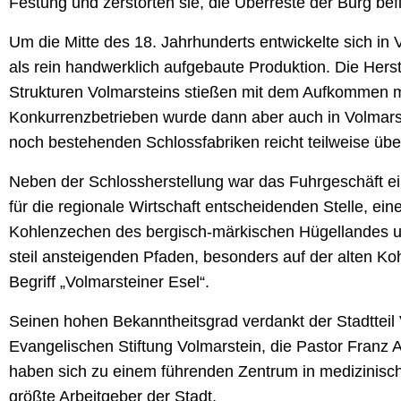
Festung und zerstörten sie, die Überreste der Burg be
Um die Mitte des 18. Jahrhunderts entwickelte sich in 
als rein handwerklich aufgebaute Produktion. Die Her
Strukturen Volmarsteins stießen mit dem Aufkommen ma
Konkurrenzbetrieben wurde dann aber auch in Volmarste
noch bestehenden Schlossfabriken reicht teilweise übe
Neben der Schlossherstellung war das Fuhrgeschäft e
für die regionale Wirtschaft entscheidenden Stelle, 
Kohlenzechen des bergisch-märkischen Hügellandes u
steil ansteigenden Pfaden, besonders auf der alten Koh
Begriff „Volmarsteiner Esel“.
Seinen hohen Bekanntheitsgrad verdankt der Stadtteil 
Evangelischen Stiftung Volmarstein, die Pastor Franz 
haben sich zu einem führenden Zentrum in medizinisch
größte Arbeitgeber der Stadt.