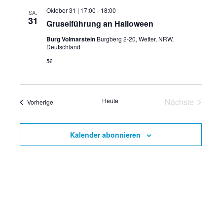
h
a
Oktober 31 | 17:00
-
18:00
SA.
a
l
31
l
Gruselführung an Halloween
e
l
t
Burg Volmarstein
Burgberg 2-20, Wetter, NRW,
n
Deutschland
t
u
.
5€
u
n
n
g
A
Heute
Nächste
Veranstaltungen
g
Vorherige
Veranstalt
n
e
s
Kalender abonnieren
n
i
S
c
u
h
c
t
h
e