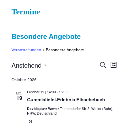
Termine
Besondere Angebote
Veranstaltungen
Besondere Angebote
Anstehend
V
V
S
L
u
i
D
e
e
c
s
Oktober 2026
h
a
t
r
r
e
e
t
Oktober 19 | 14:00
-
16:30
a
MO.
a
19
u
Gummistiefel-Erlebnis Elbschebach
n
m
n
Davidisplatz Wetter
Trienendorfer Str. 8, Wetter (Ruhr),
s
NRW, Deutschland
w
s
t
ä
10€
t