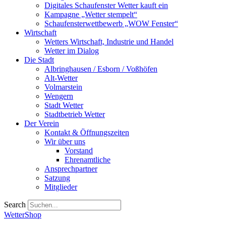
Digitales Schaufenster Wetter kauft ein
Kampagne „Wetter stempelt“
Schaufensterwettbewerb „WOW Fenster“
Wirtschaft
Wetters Wirtschaft, Industrie und Handel
Wetter im Dialog
Die Stadt
Albringhausen / Esborn / Voßhöfen
Alt-Wetter​
Volmarstein
Wengern
Stadt Wetter
Stadtbetrieb Wetter
Der Verein
Kontakt & Öffnungszeiten
Wir über uns
Vorstand
Ehrenamtliche
Ansprechpartner
Satzung
Mitglieder
Search
WetterShop