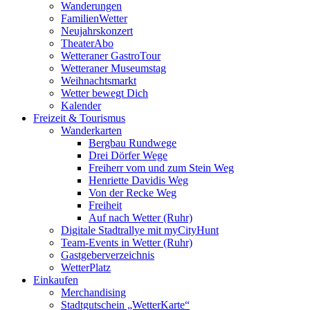
Wanderungen
FamilienWetter
Neujahrskonzert
TheaterAbo
Wetteraner GastroTour
Wetteraner Museumstag
Weihnachtsmarkt
Wetter bewegt Dich
Kalender
Freizeit & Tourismus
Wanderkarten
Bergbau Rundwege
Drei Dörfer Wege
Freiherr vom und zum Stein Weg
Henriette Davidis Weg
Von der Recke Weg
Freiheit
Auf nach Wetter (Ruhr)
Digitale Stadtrallye mit myCityHunt
Team-Events in Wetter (Ruhr)
Gastgeberverzeichnis
WetterPlatz
Einkaufen
Merchandising
Stadtgutschein „WetterKarte“