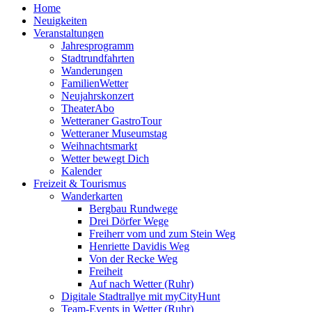
Home
Neuigkeiten
Veranstaltungen
Jahresprogramm
Stadtrundfahrten
Wanderungen
FamilienWetter
Neujahrskonzert
TheaterAbo
Wetteraner GastroTour
Wetteraner Museumstag
Weihnachtsmarkt
Wetter bewegt Dich
Kalender
Freizeit & Tourismus
Wanderkarten
Bergbau Rundwege
Drei Dörfer Wege
Freiherr vom und zum Stein Weg
Henriette Davidis Weg
Von der Recke Weg
Freiheit
Auf nach Wetter (Ruhr)
Digitale Stadtrallye mit myCityHunt
Team-Events in Wetter (Ruhr)