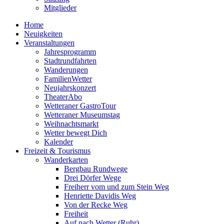
Mitglieder
Home
Neuigkeiten
Veranstaltungen
Jahresprogramm
Stadtrundfahrten
Wanderungen
FamilienWetter
Neujahrskonzert
TheaterAbo
Wetteraner GastroTour
Wetteraner Museumstag
Weihnachtsmarkt
Wetter bewegt Dich
Kalender
Freizeit & Tourismus
Wanderkarten
Bergbau Rundwege
Drei Dörfer Wege
Freiherr vom und zum Stein Weg
Henriette Davidis Weg
Von der Recke Weg
Freiheit
Auf nach Wetter (Ruhr)