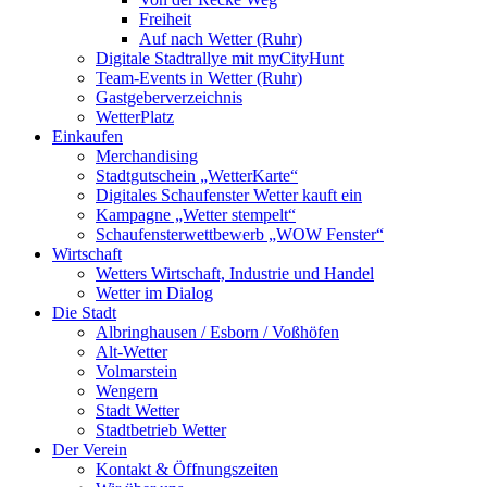
Freiheit
Auf nach Wetter (Ruhr)
Digitale Stadtrallye mit myCityHunt
Team-Events in Wetter (Ruhr)
Gastgeberverzeichnis
WetterPlatz
Einkaufen
Merchandising
Stadtgutschein „WetterKarte“
Digitales Schaufenster Wetter kauft ein
Kampagne „Wetter stempelt“
Schaufensterwettbewerb „WOW Fenster“
Wirtschaft
Wetters Wirtschaft, Industrie und Handel
Wetter im Dialog
Die Stadt
Albringhausen / Esborn / Voßhöfen
Alt-Wetter​
Volmarstein
Wengern
Stadt Wetter
Stadtbetrieb Wetter
Der Verein
Kontakt & Öffnungszeiten