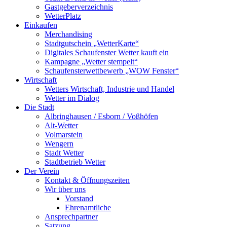
Gastgeberverzeichnis
WetterPlatz
Einkaufen
Merchandising
Stadtgutschein „WetterKarte“
Digitales Schaufenster Wetter kauft ein
Kampagne „Wetter stempelt“
Schaufensterwettbewerb „WOW Fenster“
Wirtschaft
Wetters Wirtschaft, Industrie und Handel
Wetter im Dialog
Die Stadt
Albringhausen / Esborn / Voßhöfen
Alt-Wetter​
Volmarstein
Wengern
Stadt Wetter
Stadtbetrieb Wetter
Der Verein
Kontakt & Öffnungszeiten
Wir über uns
Vorstand
Ehrenamtliche
Ansprechpartner
Satzung