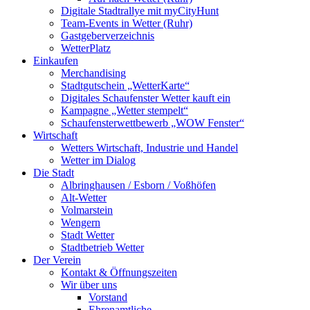
Digitale Stadtrallye mit myCityHunt
Team-Events in Wetter (Ruhr)
Gastgeberverzeichnis
WetterPlatz
Einkaufen
Merchandising
Stadtgutschein „WetterKarte“
Digitales Schaufenster Wetter kauft ein
Kampagne „Wetter stempelt“
Schaufensterwettbewerb „WOW Fenster“
Wirtschaft
Wetters Wirtschaft, Industrie und Handel
Wetter im Dialog
Die Stadt
Albringhausen / Esborn / Voßhöfen
Alt-Wetter​
Volmarstein
Wengern
Stadt Wetter
Stadtbetrieb Wetter
Der Verein
Kontakt & Öffnungszeiten
Wir über uns
Vorstand
Ehrenamtliche