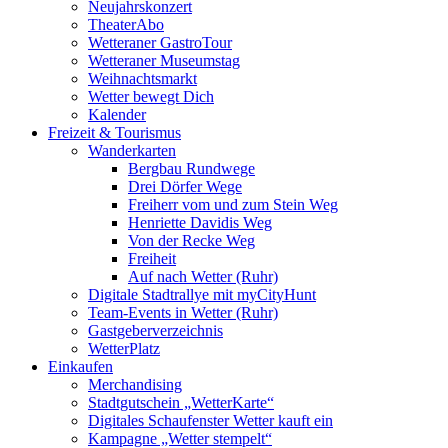
Neujahrskonzert
TheaterAbo
Wetteraner GastroTour
Wetteraner Museumstag
Weihnachtsmarkt
Wetter bewegt Dich
Kalender
Freizeit & Tourismus
Wanderkarten
Bergbau Rundwege
Drei Dörfer Wege
Freiherr vom und zum Stein Weg
Henriette Davidis Weg
Von der Recke Weg
Freiheit
Auf nach Wetter (Ruhr)
Digitale Stadtrallye mit myCityHunt
Team-Events in Wetter (Ruhr)
Gastgeberverzeichnis
WetterPlatz
Einkaufen
Merchandising
Stadtgutschein „WetterKarte“
Digitales Schaufenster Wetter kauft ein
Kampagne „Wetter stempelt“