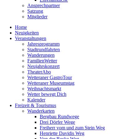
Ansprechpartner
Satzung
Mitglieder
Home
Neuigkeiten
Veranstaltungen
Jahresprogramm
Stadtrundfahrten
Wanderungen
FamilienWetter
Neujahrskonzert
TheaterAbo
Wetteraner GastroTour
Wetteraner Museumstag
Weihnachtsmarkt
Wetter bewegt Dich
Kalender
Freizeit & Tourismus
Wanderkarten
Bergbau Rundwege
Drei Dörfer Wege
Freiherr vom und zum Stein Weg
Henriette Davidis Weg
Von der Recke Weg