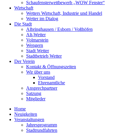
Schaufensterwettbewerb „WOW Fenster“
Wirtschaft
Wetters Wirtschaft, Industrie und Handel
Wetter im Dialog
Die Stadt
Albringhausen / Esborn / Voßhöfen
Alt-Wetter​
Volmarstein
Wengern
Stadt Wetter
Stadtbetrieb Wetter
Der Verein
Kontakt & Öffnungszeiten
Wir über uns
Vorstand
Ehrenamtliche
Ansprechpartner
Satzung
Mitglieder
Home
Neuigkeiten
Veranstaltungen
Jahresprogramm
Stadtrundfahrten