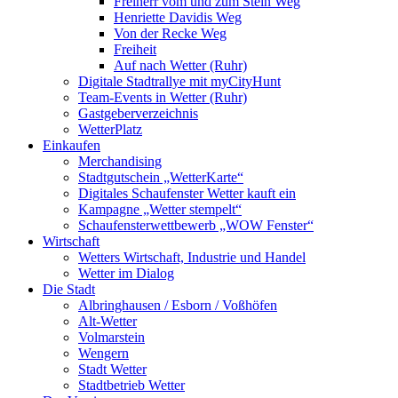
Freiherr vom und zum Stein Weg
Henriette Davidis Weg
Von der Recke Weg
Freiheit
Auf nach Wetter (Ruhr)
Digitale Stadtrallye mit myCityHunt
Team-Events in Wetter (Ruhr)
Gastgeberverzeichnis
WetterPlatz
Einkaufen
Merchandising
Stadtgutschein „WetterKarte“
Digitales Schaufenster Wetter kauft ein
Kampagne „Wetter stempelt“
Schaufensterwettbewerb „WOW Fenster“
Wirtschaft
Wetters Wirtschaft, Industrie und Handel
Wetter im Dialog
Die Stadt
Albringhausen / Esborn / Voßhöfen
Alt-Wetter​
Volmarstein
Wengern
Stadt Wetter
Stadtbetrieb Wetter