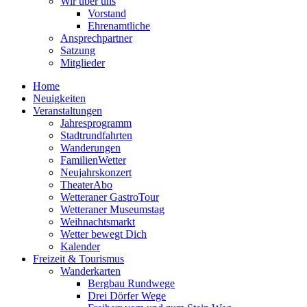
Wir über uns
Vorstand
Ehrenamtliche
Ansprechpartner
Satzung
Mitglieder
Home
Neuigkeiten
Veranstaltungen
Jahresprogramm
Stadtrundfahrten
Wanderungen
FamilienWetter
Neujahrskonzert
TheaterAbo
Wetteraner GastroTour
Wetteraner Museumstag
Weihnachtsmarkt
Wetter bewegt Dich
Kalender
Freizeit & Tourismus
Wanderkarten
Bergbau Rundwege
Drei Dörfer Wege