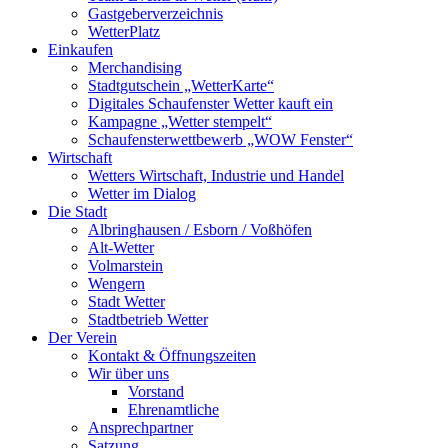
Gastgeberverzeichnis
WetterPlatz
Einkaufen
Merchandising
Stadtgutschein „WetterKarte“
Digitales Schaufenster Wetter kauft ein
Kampagne „Wetter stempelt“
Schaufensterwettbewerb „WOW Fenster“
Wirtschaft
Wetters Wirtschaft, Industrie und Handel
Wetter im Dialog
Die Stadt
Albringhausen / Esborn / Voßhöfen
Alt-Wetter​
Volmarstein
Wengern
Stadt Wetter
Stadtbetrieb Wetter
Der Verein
Kontakt & Öffnungszeiten
Wir über uns
Vorstand
Ehrenamtliche
Ansprechpartner
Satzung