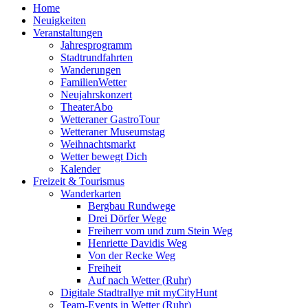
Home
Neuigkeiten
Veranstaltungen
Jahresprogramm
Stadtrundfahrten
Wanderungen
FamilienWetter
Neujahrskonzert
TheaterAbo
Wetteraner GastroTour
Wetteraner Museumstag
Weihnachtsmarkt
Wetter bewegt Dich
Kalender
Freizeit & Tourismus
Wanderkarten
Bergbau Rundwege
Drei Dörfer Wege
Freiherr vom und zum Stein Weg
Henriette Davidis Weg
Von der Recke Weg
Freiheit
Auf nach Wetter (Ruhr)
Digitale Stadtrallye mit myCityHunt
Team-Events in Wetter (Ruhr)