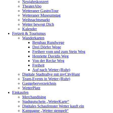
Neujahrskonzert
TheaterAbo
Wetteraner GastroTour
Wetteraner Museumstag
Weihnachtsmarkt
Wetter bewegt Dich
Kalender
Freizeit & Tourismus
Wanderkarten
Bergbau Rundwege
Drei Dörfer Wege
Freiherr vom und zum Stein Weg
Henriette Davidis Weg
Von der Recke Weg
Freiheit
Auf nach Wetter (Ruhr)
Digitale Stadtrallye mit myCityHunt
Team-Events in Wetter (Ruhr)
Gastgeberverzeichnis
WetterPlatz
Einkaufen
Merchandising
Stadtgutschein „WetterKarte“
Digitales Schaufenster Wetter kauft ein
Kampagne „Wetter stempelt“