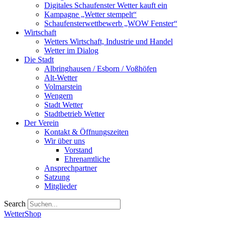
Digitales Schaufenster Wetter kauft ein
Kampagne „Wetter stempelt“
Schaufensterwettbewerb „WOW Fenster“
Wirtschaft
Wetters Wirtschaft, Industrie und Handel
Wetter im Dialog
Die Stadt
Albringhausen / Esborn / Voßhöfen
Alt-Wetter​
Volmarstein
Wengern
Stadt Wetter
Stadtbetrieb Wetter
Der Verein
Kontakt & Öffnungszeiten
Wir über uns
Vorstand
Ehrenamtliche
Ansprechpartner
Satzung
Mitglieder
Search
WetterShop