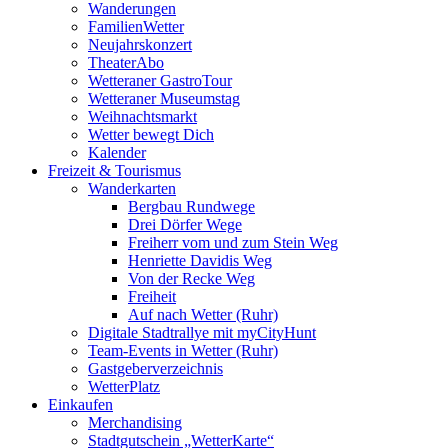
Wanderungen
FamilienWetter
Neujahrskonzert
TheaterAbo
Wetteraner GastroTour
Wetteraner Museumstag
Weihnachtsmarkt
Wetter bewegt Dich
Kalender
Freizeit & Tourismus
Wanderkarten
Bergbau Rundwege
Drei Dörfer Wege
Freiherr vom und zum Stein Weg
Henriette Davidis Weg
Von der Recke Weg
Freiheit
Auf nach Wetter (Ruhr)
Digitale Stadtrallye mit myCityHunt
Team-Events in Wetter (Ruhr)
Gastgeberverzeichnis
WetterPlatz
Einkaufen
Merchandising
Stadtgutschein „WetterKarte“