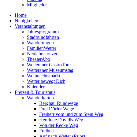
Mitglieder
Home
Neuigkeiten
Veranstaltungen
Jahresprogramm
Stadtrundfahrten
Wanderungen
FamilienWetter
Neujahrskonzert
TheaterAbo
Wetteraner GastroTour
Wetteraner Museumstag
Weihnachtsmarkt
Wetter bewegt Dich
Kalender
Freizeit & Tourismus
Wanderkarten
Bergbau Rundwege
Drei Dörfer Wege
Freiherr vom und zum Stein Weg
Henriette Davidis Weg
Von der Recke Weg
Freiheit
Auf nach Wetter (Ruhr)