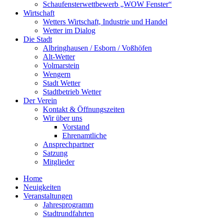
Schaufensterwettbewerb „WOW Fenster“
Wirtschaft
Wetters Wirtschaft, Industrie und Handel
Wetter im Dialog
Die Stadt
Albringhausen / Esborn / Voßhöfen
Alt-Wetter​
Volmarstein
Wengern
Stadt Wetter
Stadtbetrieb Wetter
Der Verein
Kontakt & Öffnungszeiten
Wir über uns
Vorstand
Ehrenamtliche
Ansprechpartner
Satzung
Mitglieder
Home
Neuigkeiten
Veranstaltungen
Jahresprogramm
Stadtrundfahrten