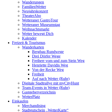
Wanderungen
FamilienWetter
Neujahrskonzert
TheaterAbo
Wetteraner GastroTour
Wetteraner Museumstag
Weihnachtsmarkt
Wetter bewegt Dich
Kalender
Freizeit & Tourismus
Wanderkarten
Bergbau Rundwege
Drei Dörfer Wege
Freiherr vom und zum Stein Weg
Henriette Davidis Weg
Von der Recke Weg
Freiheit
Auf nach Wetter (Ruhr)
Digitale Stadtrallye mit myCityHunt
Team-Events in Wetter (Ruhr)
Gastgeberverzeichnis
WetterPlatz
Einkaufen
Merchandising
Stadtgutschein „WetterKarte“