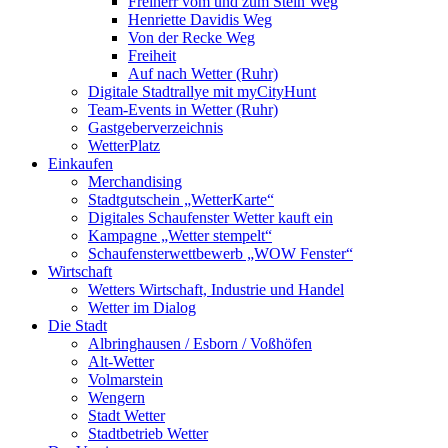
Freiherr vom und zum Stein Weg
Henriette Davidis Weg
Von der Recke Weg
Freiheit
Auf nach Wetter (Ruhr)
Digitale Stadtrallye mit myCityHunt
Team-Events in Wetter (Ruhr)
Gastgeberverzeichnis
WetterPlatz
Einkaufen
Merchandising
Stadtgutschein „WetterKarte“
Digitales Schaufenster Wetter kauft ein
Kampagne „Wetter stempelt“
Schaufensterwettbewerb „WOW Fenster“
Wirtschaft
Wetters Wirtschaft, Industrie und Handel
Wetter im Dialog
Die Stadt
Albringhausen / Esborn / Voßhöfen
Alt-Wetter​
Volmarstein
Wengern
Stadt Wetter
Stadtbetrieb Wetter