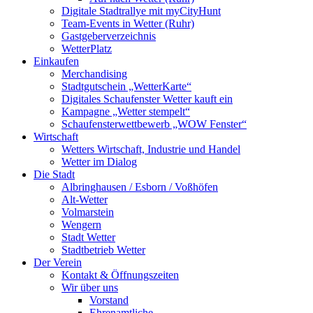
Digitale Stadtrallye mit myCityHunt
Team-Events in Wetter (Ruhr)
Gastgeberverzeichnis
WetterPlatz
Einkaufen
Merchandising
Stadtgutschein „WetterKarte“
Digitales Schaufenster Wetter kauft ein
Kampagne „Wetter stempelt“
Schaufensterwettbewerb „WOW Fenster“
Wirtschaft
Wetters Wirtschaft, Industrie und Handel
Wetter im Dialog
Die Stadt
Albringhausen / Esborn / Voßhöfen
Alt-Wetter​
Volmarstein
Wengern
Stadt Wetter
Stadtbetrieb Wetter
Der Verein
Kontakt & Öffnungszeiten
Wir über uns
Vorstand
Ehrenamtliche