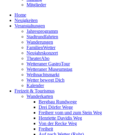
Mitglieder
Home
Neuigkeiten
Veranstaltungen
Jahresprogramm
Stadtrundfahrten
Wanderungen
FamilienWetter
Neujahrskonzert
TheaterAbo
Wetteraner GastroTour
Wetteraner Museumstag
Weihnachtsmarkt
Wetter bewegt Dich
Kalender
Freizeit & Tourismus
Wanderkarten
Bergbau Rundwege
Drei Dörfer Wege
Freiherr vom und zum Stein Weg
Henriette Davidis Weg
Von der Recke Weg
Freiheit
Auf nach Wetter (Ruhr)