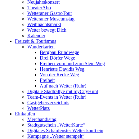
Neujahrskonzert
TheaterAbo
Wetteraner GastroTour
Wetteraner Museumstag
Weihnachtsmarkt
Wetter bewegt Dich
Kalender
Freizeit & Tourismus
Wanderkarten
Bergbau Rundwege
Drei Dörfer Wege
Freiherr vom und zum Stein Weg
Henriette Davidis Weg
Von der Recke Weg
Freiheit
Auf nach Wetter (Ruhr)
Digitale Stadtrallye mit myCityHunt
Team-Events in Wetter (Ruhr)
Gastgeberverzeichnis
WetterPlatz
Einkaufen
Merchandising
Stadtgutschein „WetterKarte“
Digitales Schaufenster Wetter kauft ein
Kampagne „Wetter stempelt“