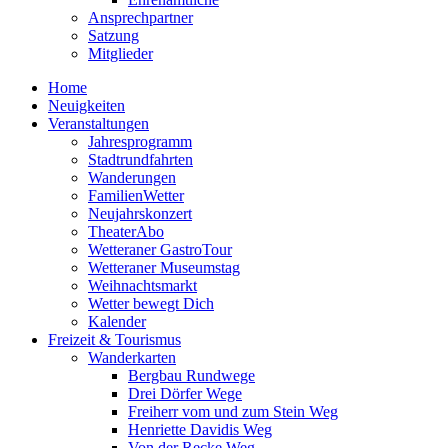
Ansprechpartner
Satzung
Mitglieder
Home
Neuigkeiten
Veranstaltungen
Jahresprogramm
Stadtrundfahrten
Wanderungen
FamilienWetter
Neujahrskonzert
TheaterAbo
Wetteraner GastroTour
Wetteraner Museumstag
Weihnachtsmarkt
Wetter bewegt Dich
Kalender
Freizeit & Tourismus
Wanderkarten
Bergbau Rundwege
Drei Dörfer Wege
Freiherr vom und zum Stein Weg
Henriette Davidis Weg
Von der Recke Weg