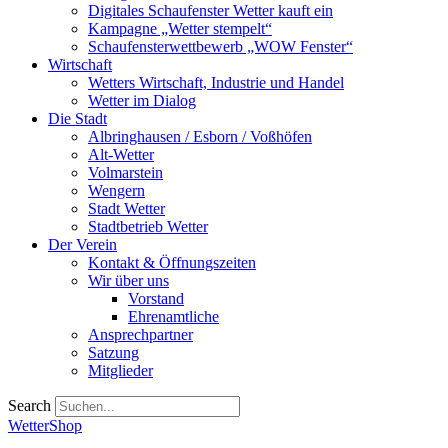
Digitales Schaufenster Wetter kauft ein
Kampagne „Wetter stempelt“
Schaufensterwettbewerb „WOW Fenster“
Wirtschaft
Wetters Wirtschaft, Industrie und Handel
Wetter im Dialog
Die Stadt
Albringhausen / Esborn / Voßhöfen
Alt-Wetter​
Volmarstein
Wengern
Stadt Wetter
Stadtbetrieb Wetter
Der Verein
Kontakt & Öffnungszeiten
Wir über uns
Vorstand
Ehrenamtliche
Ansprechpartner
Satzung
Mitglieder
Search
WetterShop