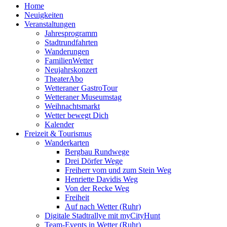
Home
Neuigkeiten
Veranstaltungen
Jahresprogramm
Stadtrundfahrten
Wanderungen
FamilienWetter
Neujahrskonzert
TheaterAbo
Wetteraner GastroTour
Wetteraner Museumstag
Weihnachtsmarkt
Wetter bewegt Dich
Kalender
Freizeit & Tourismus
Wanderkarten
Bergbau Rundwege
Drei Dörfer Wege
Freiherr vom und zum Stein Weg
Henriette Davidis Weg
Von der Recke Weg
Freiheit
Auf nach Wetter (Ruhr)
Digitale Stadtrallye mit myCityHunt
Team-Events in Wetter (Ruhr)