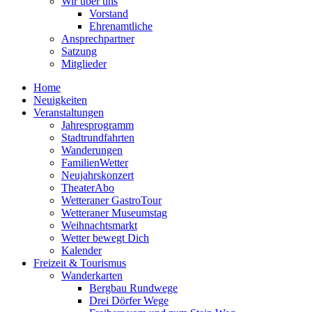
Wir über uns
Vorstand
Ehrenamtliche
Ansprechpartner
Satzung
Mitglieder
Home
Neuigkeiten
Veranstaltungen
Jahresprogramm
Stadtrundfahrten
Wanderungen
FamilienWetter
Neujahrskonzert
TheaterAbo
Wetteraner GastroTour
Wetteraner Museumstag
Weihnachtsmarkt
Wetter bewegt Dich
Kalender
Freizeit & Tourismus
Wanderkarten
Bergbau Rundwege
Drei Dörfer Wege