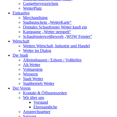
Gastgeberverzeichnis
WetterPlatz
Einkaufen
Merchandising
Stadtgutschein „WetterKarte“
Digitales Schaufenster Wetter kauft ein
Kampagne „Wetter stempelt“
Schaufensterwettbewerb „WOW Fenster“
Wirtschaft
Wetters Wirtschaft, Industrie und Handel
Wetter im Dialog
Die Stadt
Albringhausen / Esborn / Voßhöfen
Alt-Wetter​
Volmarstein
Wengern
Stadt Wetter
Stadtbetrieb Wetter
Der Verein
Kontakt & Öffnungszeiten
Wir über uns
Vorstand
Ehrenamtliche
Ansprechpartner
Satzung