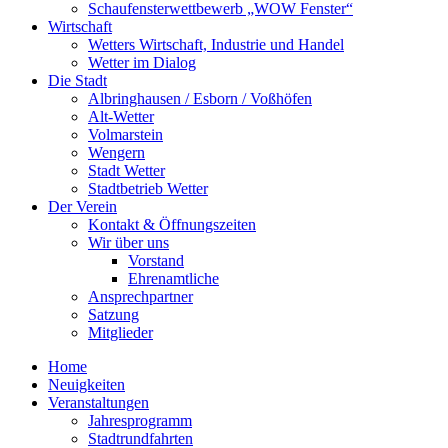
Schaufensterwettbewerb „WOW Fenster“
Wirtschaft
Wetters Wirtschaft, Industrie und Handel
Wetter im Dialog
Die Stadt
Albringhausen / Esborn / Voßhöfen
Alt-Wetter​
Volmarstein
Wengern
Stadt Wetter
Stadtbetrieb Wetter
Der Verein
Kontakt & Öffnungszeiten
Wir über uns
Vorstand
Ehrenamtliche
Ansprechpartner
Satzung
Mitglieder
Home
Neuigkeiten
Veranstaltungen
Jahresprogramm
Stadtrundfahrten