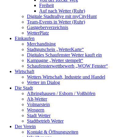
Freiheit
Auf nach Wetter (Ruhr)
Digitale Stadtrallye mit myCityHunt
Team-Events in Wetter (Ruhr)
Gastgeberverzeichnis
WetterPlatz
Einkaufen
Merchandising
Stadtgutschein „WetterKarte“
Digitales Schaufenster Wetter kauft ein
Kampagne „Wetter stempelt“
Schaufensterwettbewerb „WOW Fenster“
Wirtschaft
Wetters Wirtschaft, Industrie und Handel
Wetter im Dialog
Die Stadt
Albringhausen / Esborn / Voßhöfen
Alt-Wetter​
Volmarstein
Wengern
Stadt Wetter
Stadtbetrieb Wetter
Der Verein
Kontakt & Öffnungszeiten