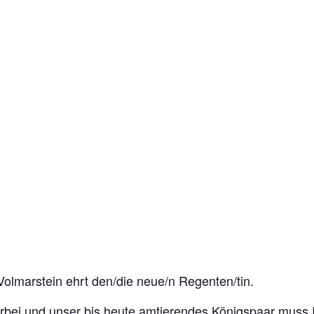
 Volmarstein ehrt den/die neue/n Regenten/tin.
 vorbei und unser bis heute amtierendes Königspaar mus