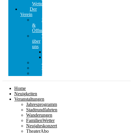
Wetter
Der
Verein
Kontakt
&
Öffnungszeiten
Wir
über
uns
Vorstand
Ehrenamtliche
Ansprechpartner
Satzung
Mitglieder
Home
Neuigkeiten
Veranstaltungen
Jahresprogramm
Stadtrundfahrten
Wanderungen
FamilienWetter
Neujahrskonzert
TheaterAbo