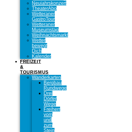
Neujahrskonzert
TheaterAbo
Wetteraner
GastroTour
Wetteraner
Museumstag
Weihnachtsmarkt
Wetter
bewegt
Dich
Kalender
FREIZEIT
&
TOURISMUS
Wanderkarten
Bergbau
Rundwege
Drei
Dörfer
Wege
Freiherr
vom
und
zum
Stein