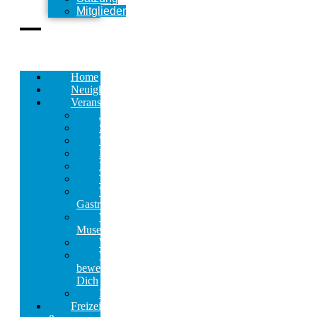
Mitglieder
Home
Neuigkeiten
Veranstaltungen
Jahresprogramm
Stadtrundfahrten
Wanderungen
FamilienWetter
Neujahrskonzert
TheaterAbo
Wetteraner
GastroTour
Wetteraner
Museumstag
Weihnachtsmarkt
Wetter
bewegt
Dich
Kalender
Freizeit