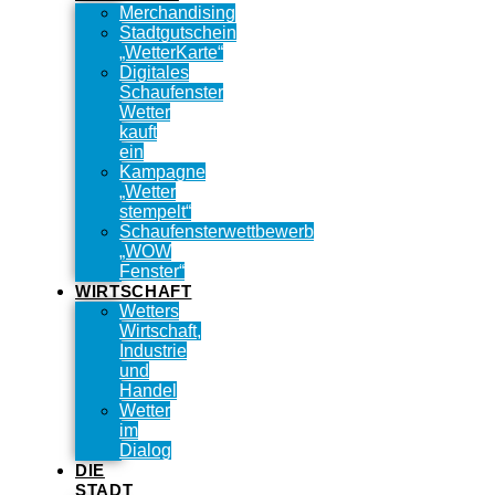
Merchandising
Stadtgutschein
„WetterKarte“
Digitales
Schaufenster
Wetter
kauft
ein
Kampagne
„Wetter
stempelt“
Schaufensterwettbewerb
„WOW
Fenster“
WIRTSCHAFT
Wetters
Wirtschaft,
Industrie
und
Handel
Wetter
im
Dialog
DIE
STADT