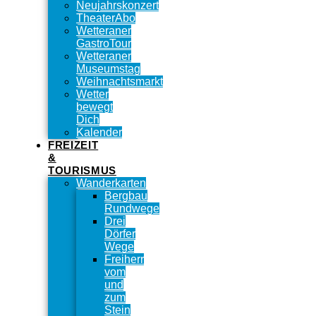
Neujahrskonzert
TheaterAbo
Wetteraner
GastroTour
Wetteraner
Museumstag
Weihnachtsmarkt
Wetter
bewegt
Dich
Kalender
FREIZEIT
&
TOURISMUS
Wanderkarten
Bergbau
Rundwege
Drei
Dörfer
Wege
Freiherr
vom
und
zum
Stein