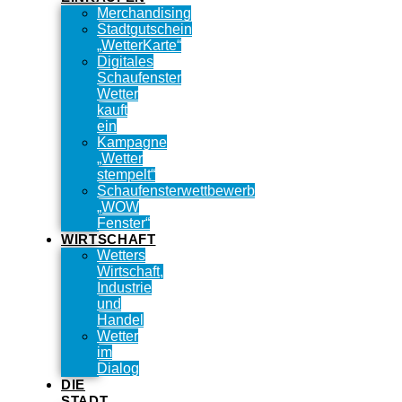
Merchandising
Stadtgutschein
„WetterKarte“
Digitales
Schaufenster
Wetter
kauft
ein
Kampagne
„Wetter
stempelt“
Schaufensterwettbewerb
„WOW
Fenster“
WIRTSCHAFT
Wetters
Wirtschaft,
Industrie
und
Handel
Wetter
im
Dialog
DIE
STADT