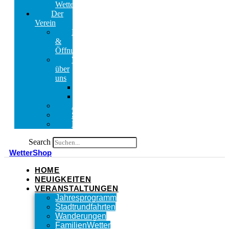
Wetter
Der
Verein
Kontakt
&
Öffnungszeiten
Wir
über
uns
Vorstand
Ehrenamtliche
Ansprechpartner
Satzung
Mitglieder
Search
WetterShop
HOME
NEUIGKEITEN
VERANSTALTUNGEN
Jahresprogramm
Stadtrundfahrten
Wanderungen
FamilienWetter