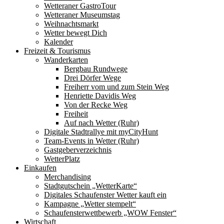
Wetteraner GastroTour
Wetteraner Museumstag
Weihnachtsmarkt
Wetter bewegt Dich
Kalender
Freizeit & Tourismus
Wanderkarten
Bergbau Rundwege
Drei Dörfer Wege
Freiherr vom und zum Stein Weg
Henriette Davidis Weg
Von der Recke Weg
Freiheit
Auf nach Wetter (Ruhr)
Digitale Stadtrallye mit myCityHunt
Team-Events in Wetter (Ruhr)
Gastgeberverzeichnis
WetterPlatz
Einkaufen
Merchandising
Stadtgutschein „WetterKarte“
Digitales Schaufenster Wetter kauft ein
Kampagne „Wetter stempelt“
Schaufensterwettbewerb „WOW Fenster“
Wirtschaft