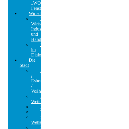
„WOW
Fenster“
Wirtschaft
Wetters
Wirtschaft,
Industrie
und
Handel
Wetter
im
Dialog
Die
Stadt
Albringhausen
/
Esborn
/
Voßhöfen
Alt-
Wetter​
Volmarstein
Wengern
Stadt
Wetter
Stadtbetrieb