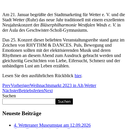
Am 21. Januar begrüßte der Stadtmarketing für Wetter e. V. und die
Stadt Wetter (Ruhr) das neue Jahr traditionell mit einem exzellenten
Neujahrskonzert der
Bläserphilharmonie Westfalen Winds e. V.
in
der Aula des Geschwister-Scholl-Gymnasiums.
Das 25. Konzert dieser beliebten Veranstaltungsreihe stand ganz im
Zeichen von RHYTHM & DANCES. Puls, Bewegung und
Emotionen sollten mit der elektrisierenden Musik und deren
Rhythmen an diesem Abend zum Ausdruck gebracht werden und
gleichzeitig Geschichten von Liebe, Eifersucht, Schmerz und der
unbändigen Lust am Leben erzählen.
Lesen Sie den ausführlichen Rückblick
hier
.
Prev
Vorheriger
Weihnachtsmarkt 2023 in Alt-Wetter
Nächster
Betriebsferien
Next
Suchen
Suchen
Neueste Beiträge
4. Wetteraner Museumstag am 12.09.2026