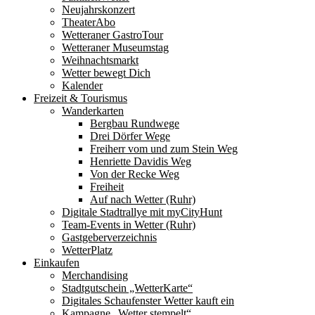
Neujahrskonzert
TheaterAbo
Wetteraner GastroTour
Wetteraner Museumstag
Weihnachtsmarkt
Wetter bewegt Dich
Kalender
Freizeit & Tourismus
Wanderkarten
Bergbau Rundwege
Drei Dörfer Wege
Freiherr vom und zum Stein Weg
Henriette Davidis Weg
Von der Recke Weg
Freiheit
Auf nach Wetter (Ruhr)
Digitale Stadtrallye mit myCityHunt
Team-Events in Wetter (Ruhr)
Gastgeberverzeichnis
WetterPlatz
Einkaufen
Merchandising
Stadtgutschein „WetterKarte“
Digitales Schaufenster Wetter kauft ein
Kampagne „Wetter stempelt“