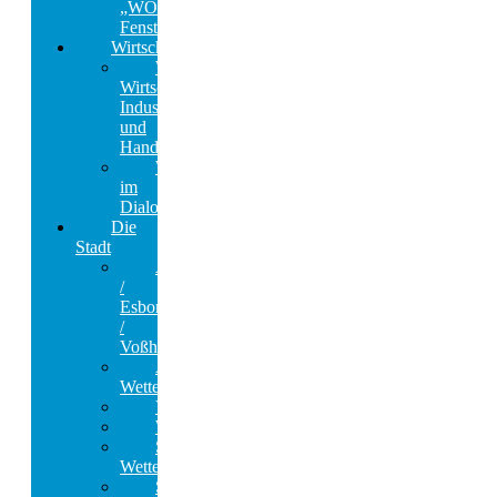
„WOW
Fenster“
Wirtschaft
Wetters
Wirtschaft,
Industrie
und
Handel
Wetter
im
Dialog
Die
Stadt
Albringhausen
/
Esborn
/
Voßhöfen
Alt-
Wetter​
Volmarstein
Wengern
Stadt
Wetter
Stadtbetrieb