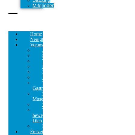
Satzung
Mitglieder
Home
Neuigkeiten
Veranstaltungen
Jahresprogramm
Stadtrundfahrten
Wanderungen
FamilienWetter
Neujahrskonzert
TheaterAbo
Wetteraner
GastroTour
Wetteraner
Museumstag
Weihnachtsmarkt
Wetter
bewegt
Dich
Kalender
Freizeit