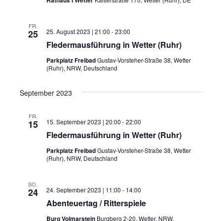
Rathaus I Wetter
n
g
s
FR.
a
25. August 2023 | 21:00
-
23:00
25
i
Fledermausführung in Wetter (Ruhr)
t
c
Parkplatz Freibad
Gustav-Vorsteher-Straße 38, Wetter
i
(Ruhr), NRW, Deutschland
h
o
t
September 2023
n
e
FR.
15. September 2023 | 20:00
-
22:00
15
n
Fledermausführung in Wetter (Ruhr)
,
Parkplatz Freibad
Gustav-Vorsteher-Straße 38, Wetter
(Ruhr), NRW, Deutschland
N
a
SO.
24. September 2023 | 11:00
-
14:00
24
v
Abenteuertag / Ritterspiele
i
Burg Volmarstein
Burgberg 2-20, Wetter, NRW,