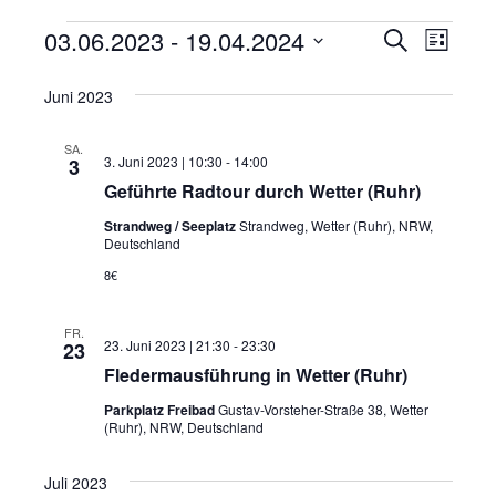
03.06.2023
 - 
19.04.2024
V
V
V
S
L
u
i
D
e
e
e
c
s
Juni 2023
h
a
t
r
r
r
e
e
t
a
SA.
a
a
3. Juni 2023 | 10:30
-
14:00
3
u
n
Geführte Radtour durch Wetter (Ruhr)
n
m
n
s
Strandweg / Seeplatz
Strandweg, Wetter (Ruhr), NRW,
w
s
s
Deutschland
t
ä
t
8€
t
h
a
a
a
l
l
FR.
23. Juni 2023 | 21:30
-
23:30
23
e
l
l
t
Fledermausführung in Wetter (Ruhr)
n
t
t
u
Parkplatz Freibad
Gustav-Vorsteher-Straße 38, Wetter
.
(Ruhr), NRW, Deutschland
u
u
n
n
n
g
Juli 2023