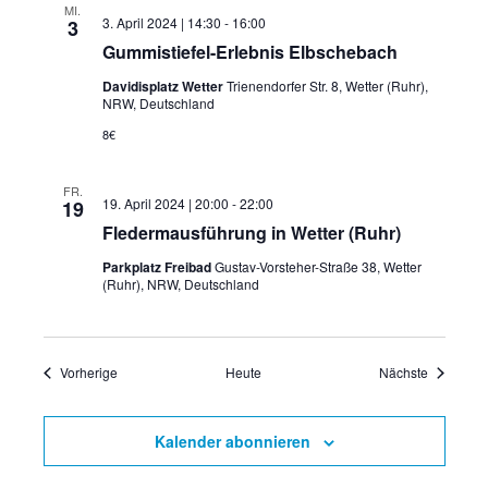
MI.
3. April 2024 | 14:30
-
16:00
3
Gummistiefel-Erlebnis Elbschebach
Davidisplatz Wetter
Trienendorfer Str. 8, Wetter (Ruhr),
NRW, Deutschland
8€
FR.
19. April 2024 | 20:00
-
22:00
19
Fledermausführung in Wetter (Ruhr)
Parkplatz Freibad
Gustav-Vorsteher-Straße 38, Wetter
(Ruhr), NRW, Deutschland
Veranstaltungen
Veranstal
Vorherige
Heute
Nächste
Kalender abonnieren