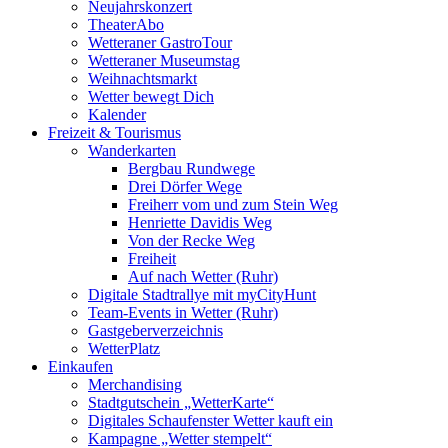
Neujahrskonzert
TheaterAbo
Wetteraner GastroTour
Wetteraner Museumstag
Weihnachtsmarkt
Wetter bewegt Dich
Kalender
Freizeit & Tourismus
Wanderkarten
Bergbau Rundwege
Drei Dörfer Wege
Freiherr vom und zum Stein Weg
Henriette Davidis Weg
Von der Recke Weg
Freiheit
Auf nach Wetter (Ruhr)
Digitale Stadtrallye mit myCityHunt
Team-Events in Wetter (Ruhr)
Gastgeberverzeichnis
WetterPlatz
Einkaufen
Merchandising
Stadtgutschein „WetterKarte“
Digitales Schaufenster Wetter kauft ein
Kampagne „Wetter stempelt“