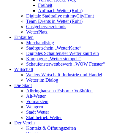
Freiheit
Auf nach Wetter (Ruhr)
Digitale Stadtrallye mit myCityHunt
Team-Events in Wetter (Ruhr)
Gastgeberverzeichnis
WetterPlatz
Einkaufen
Merchandising
Stadtgutschein „WetterKarte“
Digitales Schaufenster Wetter kauft ein
Kampagne „Wetter stempelt“
Schaufensterwettbewerb „WOW Fenster“
Wirtschaft
Wetters Wirtschaft, Industrie und Handel
Wetter im Dialog
Die Stadt
Albringhausen / Esborn / Voßhöfen
Alt-Wetter​
Volmarstein
Wengern
Stadt Wetter
Stadtbetrieb Wetter
Der Verein
Kontakt & Öffnungszeiten