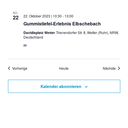
SO.
22. Oktober 2023 | 10:30
-
13:00
22
Gummistiefel-Erlebnis Elbschebach
Davidisplatz Wetter
Trienendorfer Str. 8, Wetter (Ruhr), NRW,
Deutschland
8€
Veranstaltungen
Veranst
Vorherige
Heute
Nächste
Kalender abonnieren