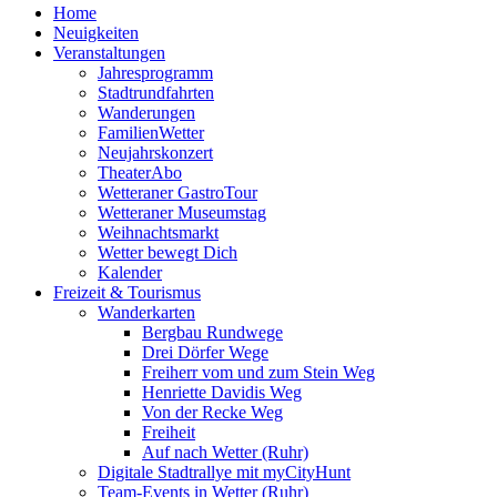
Home
Neuigkeiten
Veranstaltungen
Jahresprogramm
Stadtrundfahrten
Wanderungen
FamilienWetter
Neujahrskonzert
TheaterAbo
Wetteraner GastroTour
Wetteraner Museumstag
Weihnachtsmarkt
Wetter bewegt Dich
Kalender
Freizeit & Tourismus
Wanderkarten
Bergbau Rundwege
Drei Dörfer Wege
Freiherr vom und zum Stein Weg
Henriette Davidis Weg
Von der Recke Weg
Freiheit
Auf nach Wetter (Ruhr)
Digitale Stadtrallye mit myCityHunt
Team-Events in Wetter (Ruhr)