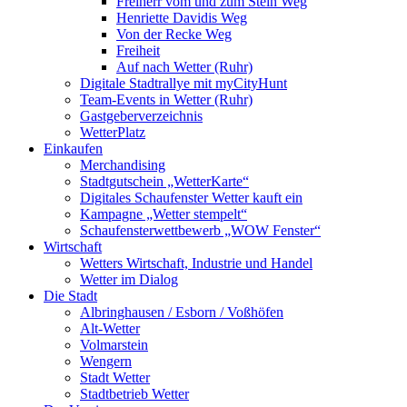
Freiherr vom und zum Stein Weg
Henriette Davidis Weg
Von der Recke Weg
Freiheit
Auf nach Wetter (Ruhr)
Digitale Stadtrallye mit myCityHunt
Team-Events in Wetter (Ruhr)
Gastgeberverzeichnis
WetterPlatz
Einkaufen
Merchandising
Stadtgutschein „WetterKarte“
Digitales Schaufenster Wetter kauft ein
Kampagne „Wetter stempelt“
Schaufensterwettbewerb „WOW Fenster“
Wirtschaft
Wetters Wirtschaft, Industrie und Handel
Wetter im Dialog
Die Stadt
Albringhausen / Esborn / Voßhöfen
Alt-Wetter​
Volmarstein
Wengern
Stadt Wetter
Stadtbetrieb Wetter