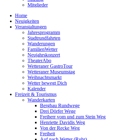
Mitglieder
Home
Neuigkeiten
Veranstaltungen
Jahresprogramm
Stadtrundfahrten
Wanderungen
FamilienWetter
Neujahrskonzert
TheaterAbo
Wetteraner GastroTour
Wetteraner Museumstag
Weihnachtsmarkt
Wetter bewegt Dich
Kalender
Freizeit & Tourismus
Wanderkarten
Bergbau Rundwege
Drei Dörfer Wege
Freiherr vom und zum Stein Weg
Henriette Davidis Weg
Von der Recke Weg
Freiheit
Auf nach Wetter (Ruhr)