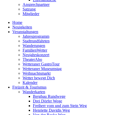
Ansprechpartner
Satzung
Mitglieder
Home
Neuigkeiten
Veranstaltungen
Jahresprogramm
Stadtrundfahrten
Wanderungen
FamilienWetter
Neujahrskonzert
TheaterAbo
Wetteraner GastroTour
Wetteraner Museumstag
Weihnachtsmarkt
Wetter bewegt Dich
Kalender
Freizeit & Tourismus
Wanderkarten
Bergbau Rundwege
Drei Dörfer Wege
Freiherr vom und zum Stein Weg
Henriette Davidis Weg
Von der Recke Weg