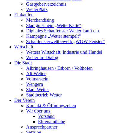
Gastgeberverzeichnis
WetterPlatz
Einkaufen
Merchandising
Stadtgutschein „WetterKarte“
Digitales Schaufenster Wetter kauft ein
Kampagne „Wetter stempelt“
Schaufensterwettbewerb „WOW Fenster“
Wirtschaft
Wetters Wirtschaft, Industrie und Handel
Wetter im Dialog
Die Stadt
Albringhausen / Esborn / Voßhöfen
Alt-Wetter​
Volmarstein
Wengern
Stadt Wetter
Stadtbetrieb Wetter
Der Verein
Kontakt & Öffnungszeiten
Wir über uns
Vorstand
Ehrenamtliche
Ansprechpartner
Satzung