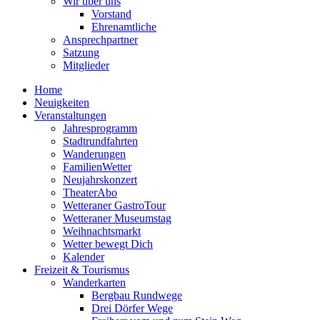
Wir über uns
Vorstand
Ehrenamtliche
Ansprechpartner
Satzung
Mitglieder
Home
Neuigkeiten
Veranstaltungen
Jahresprogramm
Stadtrundfahrten
Wanderungen
FamilienWetter
Neujahrskonzert
TheaterAbo
Wetteraner GastroTour
Wetteraner Museumstag
Weihnachtsmarkt
Wetter bewegt Dich
Kalender
Freizeit & Tourismus
Wanderkarten
Bergbau Rundwege
Drei Dörfer Wege