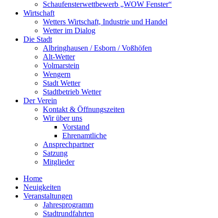
Schaufensterwettbewerb „WOW Fenster“
Wirtschaft
Wetters Wirtschaft, Industrie und Handel
Wetter im Dialog
Die Stadt
Albringhausen / Esborn / Voßhöfen
Alt-Wetter​
Volmarstein
Wengern
Stadt Wetter
Stadtbetrieb Wetter
Der Verein
Kontakt & Öffnungszeiten
Wir über uns
Vorstand
Ehrenamtliche
Ansprechpartner
Satzung
Mitglieder
Home
Neuigkeiten
Veranstaltungen
Jahresprogramm
Stadtrundfahrten