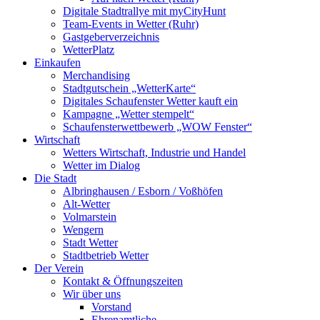
Digitale Stadtrallye mit myCityHunt
Team-Events in Wetter (Ruhr)
Gastgeberverzeichnis
WetterPlatz
Einkaufen
Merchandising
Stadtgutschein „WetterKarte“
Digitales Schaufenster Wetter kauft ein
Kampagne „Wetter stempelt“
Schaufensterwettbewerb „WOW Fenster“
Wirtschaft
Wetters Wirtschaft, Industrie und Handel
Wetter im Dialog
Die Stadt
Albringhausen / Esborn / Voßhöfen
Alt-Wetter​
Volmarstein
Wengern
Stadt Wetter
Stadtbetrieb Wetter
Der Verein
Kontakt & Öffnungszeiten
Wir über uns
Vorstand
Ehrenamtliche