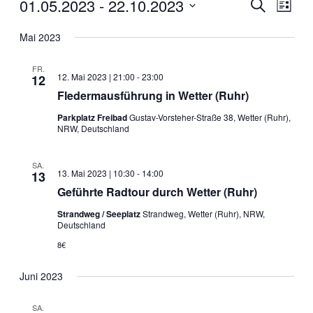
01.05.2023
 - 
22.10.2023
Veran
Veranstal
Suche
Liste
Ansic
Datum
Suche
wählen.
Mai 2023
Navig
und
FR.
Ansichten
12. Mai 2023 | 21:00
-
23:00
12
Fledermausführung in Wetter (Ruhr)
Navigati
Parkplatz Freibad
Gustav-Vorsteher-Straße 38, Wetter (Ruhr),
NRW, Deutschland
SA.
13. Mai 2023 | 10:30
-
14:00
13
Geführte Radtour durch Wetter (Ruhr)
Strandweg / Seeplatz
Strandweg, Wetter (Ruhr), NRW,
Deutschland
8€
Juni 2023
SA.