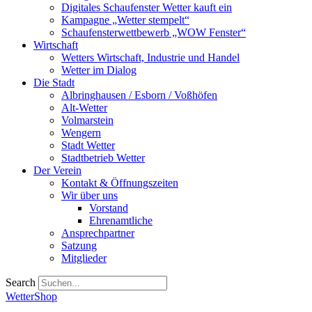
Digitales Schaufenster Wetter kauft ein
Kampagne „Wetter stempelt“
Schaufensterwettbewerb „WOW Fenster“
Wirtschaft
Wetters Wirtschaft, Industrie und Handel
Wetter im Dialog
Die Stadt
Albringhausen / Esborn / Voßhöfen
Alt-Wetter​
Volmarstein
Wengern
Stadt Wetter
Stadtbetrieb Wetter
Der Verein
Kontakt & Öffnungszeiten
Wir über uns
Vorstand
Ehrenamtliche
Ansprechpartner
Satzung
Mitglieder
Search
WetterShop