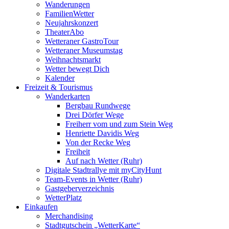
Wanderungen
FamilienWetter
Neujahrskonzert
TheaterAbo
Wetteraner GastroTour
Wetteraner Museumstag
Weihnachtsmarkt
Wetter bewegt Dich
Kalender
Freizeit & Tourismus
Wanderkarten
Bergbau Rundwege
Drei Dörfer Wege
Freiherr vom und zum Stein Weg
Henriette Davidis Weg
Von der Recke Weg
Freiheit
Auf nach Wetter (Ruhr)
Digitale Stadtrallye mit myCityHunt
Team-Events in Wetter (Ruhr)
Gastgeberverzeichnis
WetterPlatz
Einkaufen
Merchandising
Stadtgutschein „WetterKarte“