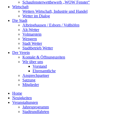
Schaufensterwettbewerb „WOW Fenster“
Wirtschaft
Wetters Wirtschaft, Industrie und Handel
Wetter im Dialog
Die Stadt
Albringhausen / Esborn / Voßhöfen
Alt-Wetter​
Volmarstein
Wengern
Stadt Wetter
Stadtbetrieb Wetter
Der Verein
Kontakt & Öffnungszeiten
Wir über uns
Vorstand
Ehrenamtliche
Ansprechpartner
Satzung
Mitglieder
Home
Neuigkeiten
Veranstaltungen
Jahresprogramm
Stadtrundfahrten