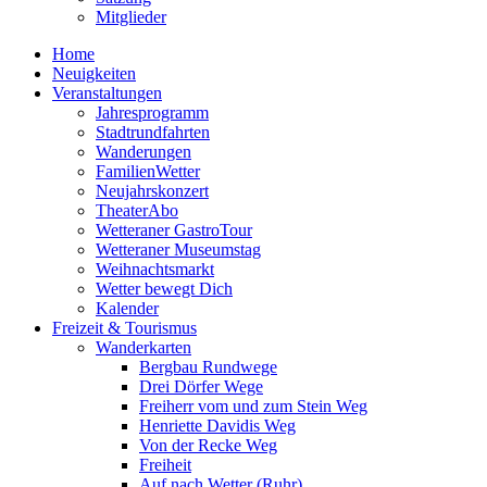
Mitglieder
Home
Neuigkeiten
Veranstaltungen
Jahresprogramm
Stadtrundfahrten
Wanderungen
FamilienWetter
Neujahrskonzert
TheaterAbo
Wetteraner GastroTour
Wetteraner Museumstag
Weihnachtsmarkt
Wetter bewegt Dich
Kalender
Freizeit & Tourismus
Wanderkarten
Bergbau Rundwege
Drei Dörfer Wege
Freiherr vom und zum Stein Weg
Henriette Davidis Weg
Von der Recke Weg
Freiheit
Auf nach Wetter (Ruhr)