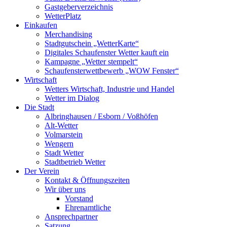
Gastgeberverzeichnis
WetterPlatz
Einkaufen
Merchandising
Stadtgutschein „WetterKarte“
Digitales Schaufenster Wetter kauft ein
Kampagne „Wetter stempelt“
Schaufensterwettbewerb „WOW Fenster“
Wirtschaft
Wetters Wirtschaft, Industrie und Handel
Wetter im Dialog
Die Stadt
Albringhausen / Esborn / Voßhöfen
Alt-Wetter​
Volmarstein
Wengern
Stadt Wetter
Stadtbetrieb Wetter
Der Verein
Kontakt & Öffnungszeiten
Wir über uns
Vorstand
Ehrenamtliche
Ansprechpartner
Satzung