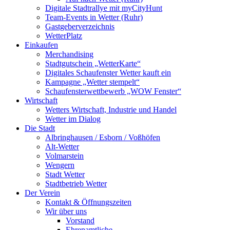
Digitale Stadtrallye mit myCityHunt
Team-Events in Wetter (Ruhr)
Gastgeberverzeichnis
WetterPlatz
Einkaufen
Merchandising
Stadtgutschein „WetterKarte“
Digitales Schaufenster Wetter kauft ein
Kampagne „Wetter stempelt“
Schaufensterwettbewerb „WOW Fenster“
Wirtschaft
Wetters Wirtschaft, Industrie und Handel
Wetter im Dialog
Die Stadt
Albringhausen / Esborn / Voßhöfen
Alt-Wetter​
Volmarstein
Wengern
Stadt Wetter
Stadtbetrieb Wetter
Der Verein
Kontakt & Öffnungszeiten
Wir über uns
Vorstand
Ehrenamtliche