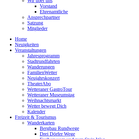
Wir über uns
Vorstand
Ehrenamtliche
Ansprechpartner
Satzung
Mitglieder
Home
Neuigkeiten
Veranstaltungen
Jahresprogramm
Stadtrundfahrten
Wanderungen
FamilienWetter
Neujahrskonzert
TheaterAbo
Wetteraner GastroTour
Wetteraner Museumstag
Weihnachtsmarkt
Wetter bewegt Dich
Kalender
Freizeit & Tourismus
Wanderkarten
Bergbau Rundwege
Drei Dörfer Wege