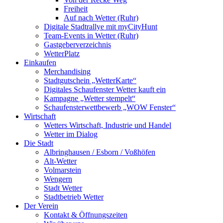
Freiheit
Auf nach Wetter (Ruhr)
Digitale Stadtrallye mit myCityHunt
Team-Events in Wetter (Ruhr)
Gastgeberverzeichnis
WetterPlatz
Einkaufen
Merchandising
Stadtgutschein „WetterKarte“
Digitales Schaufenster Wetter kauft ein
Kampagne „Wetter stempelt“
Schaufensterwettbewerb „WOW Fenster“
Wirtschaft
Wetters Wirtschaft, Industrie und Handel
Wetter im Dialog
Die Stadt
Albringhausen / Esborn / Voßhöfen
Alt-Wetter​
Volmarstein
Wengern
Stadt Wetter
Stadtbetrieb Wetter
Der Verein
Kontakt & Öffnungszeiten