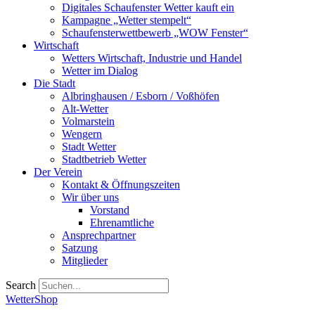
Digitales Schaufenster Wetter kauft ein
Kampagne „Wetter stempelt“
Schaufensterwettbewerb „WOW Fenster“
Wirtschaft
Wetters Wirtschaft, Industrie und Handel
Wetter im Dialog
Die Stadt
Albringhausen / Esborn / Voßhöfen
Alt-Wetter​
Volmarstein
Wengern
Stadt Wetter
Stadtbetrieb Wetter
Der Verein
Kontakt & Öffnungszeiten
Wir über uns
Vorstand
Ehrenamtliche
Ansprechpartner
Satzung
Mitglieder
Search
WetterShop