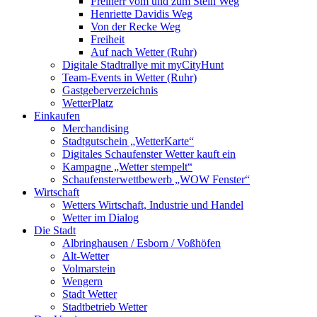
Freiherr vom und zum Stein Weg
Henriette Davidis Weg
Von der Recke Weg
Freiheit
Auf nach Wetter (Ruhr)
Digitale Stadtrallye mit myCityHunt
Team-Events in Wetter (Ruhr)
Gastgeberverzeichnis
WetterPlatz
Einkaufen
Merchandising
Stadtgutschein „WetterKarte“
Digitales Schaufenster Wetter kauft ein
Kampagne „Wetter stempelt“
Schaufensterwettbewerb „WOW Fenster“
Wirtschaft
Wetters Wirtschaft, Industrie und Handel
Wetter im Dialog
Die Stadt
Albringhausen / Esborn / Voßhöfen
Alt-Wetter​
Volmarstein
Wengern
Stadt Wetter
Stadtbetrieb Wetter