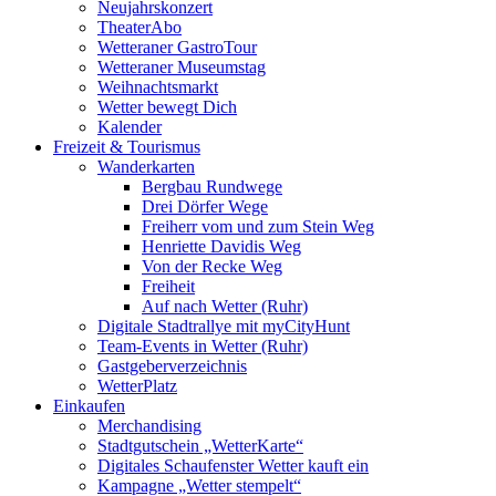
Neujahrskonzert
TheaterAbo
Wetteraner GastroTour
Wetteraner Museumstag
Weihnachtsmarkt
Wetter bewegt Dich
Kalender
Freizeit & Tourismus
Wanderkarten
Bergbau Rundwege
Drei Dörfer Wege
Freiherr vom und zum Stein Weg
Henriette Davidis Weg
Von der Recke Weg
Freiheit
Auf nach Wetter (Ruhr)
Digitale Stadtrallye mit myCityHunt
Team-Events in Wetter (Ruhr)
Gastgeberverzeichnis
WetterPlatz
Einkaufen
Merchandising
Stadtgutschein „WetterKarte“
Digitales Schaufenster Wetter kauft ein
Kampagne „Wetter stempelt“