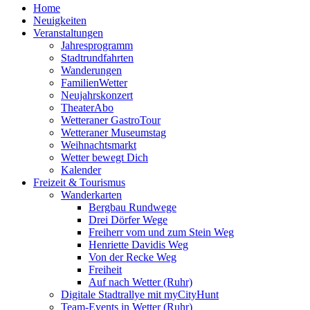
Home
Neuigkeiten
Veranstaltungen
Jahresprogramm
Stadtrundfahrten
Wanderungen
FamilienWetter
Neujahrskonzert
TheaterAbo
Wetteraner GastroTour
Wetteraner Museumstag
Weihnachtsmarkt
Wetter bewegt Dich
Kalender
Freizeit & Tourismus
Wanderkarten
Bergbau Rundwege
Drei Dörfer Wege
Freiherr vom und zum Stein Weg
Henriette Davidis Weg
Von der Recke Weg
Freiheit
Auf nach Wetter (Ruhr)
Digitale Stadtrallye mit myCityHunt
Team-Events in Wetter (Ruhr)