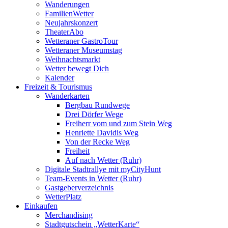
Wanderungen
FamilienWetter
Neujahrskonzert
TheaterAbo
Wetteraner GastroTour
Wetteraner Museumstag
Weihnachtsmarkt
Wetter bewegt Dich
Kalender
Freizeit & Tourismus
Wanderkarten
Bergbau Rundwege
Drei Dörfer Wege
Freiherr vom und zum Stein Weg
Henriette Davidis Weg
Von der Recke Weg
Freiheit
Auf nach Wetter (Ruhr)
Digitale Stadtrallye mit myCityHunt
Team-Events in Wetter (Ruhr)
Gastgeberverzeichnis
WetterPlatz
Einkaufen
Merchandising
Stadtgutschein „WetterKarte“