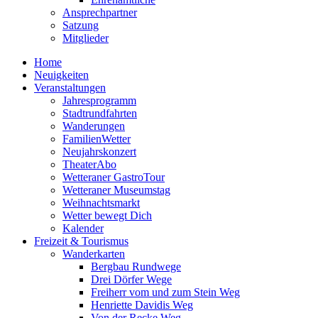
Ansprechpartner
Satzung
Mitglieder
Home
Neuigkeiten
Veranstaltungen
Jahresprogramm
Stadtrundfahrten
Wanderungen
FamilienWetter
Neujahrskonzert
TheaterAbo
Wetteraner GastroTour
Wetteraner Museumstag
Weihnachtsmarkt
Wetter bewegt Dich
Kalender
Freizeit & Tourismus
Wanderkarten
Bergbau Rundwege
Drei Dörfer Wege
Freiherr vom und zum Stein Weg
Henriette Davidis Weg
Von der Recke Weg