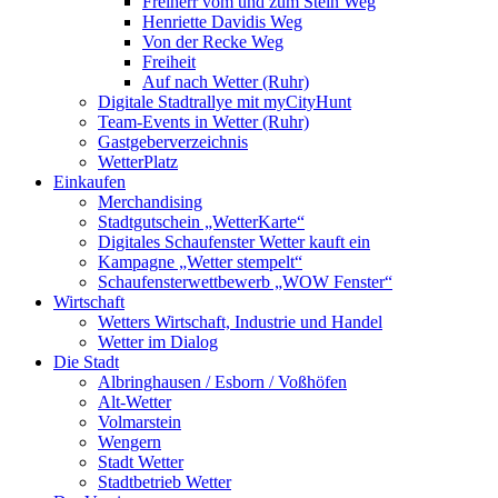
Freiherr vom und zum Stein Weg
Henriette Davidis Weg
Von der Recke Weg
Freiheit
Auf nach Wetter (Ruhr)
Digitale Stadtrallye mit myCityHunt
Team-Events in Wetter (Ruhr)
Gastgeberverzeichnis
WetterPlatz
Einkaufen
Merchandising
Stadtgutschein „WetterKarte“
Digitales Schaufenster Wetter kauft ein
Kampagne „Wetter stempelt“
Schaufensterwettbewerb „WOW Fenster“
Wirtschaft
Wetters Wirtschaft, Industrie und Handel
Wetter im Dialog
Die Stadt
Albringhausen / Esborn / Voßhöfen
Alt-Wetter​
Volmarstein
Wengern
Stadt Wetter
Stadtbetrieb Wetter