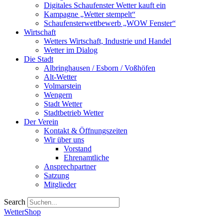
Digitales Schaufenster Wetter kauft ein
Kampagne „Wetter stempelt“
Schaufensterwettbewerb „WOW Fenster“
Wirtschaft
Wetters Wirtschaft, Industrie und Handel
Wetter im Dialog
Die Stadt
Albringhausen / Esborn / Voßhöfen
Alt-Wetter​
Volmarstein
Wengern
Stadt Wetter
Stadtbetrieb Wetter
Der Verein
Kontakt & Öffnungszeiten
Wir über uns
Vorstand
Ehrenamtliche
Ansprechpartner
Satzung
Mitglieder
Search
WetterShop