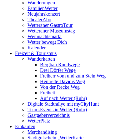
Wanderungen
FamilienWetter
Neujahrskonzert
TheaterAbo
Wetteraner GastroTour
Wetteraner Museumstag
Weihnachtsmarkt
Wetter bewegt Dich
Kalender
Freizeit & Tourismus
Wanderkarten
Bergbau Rundwege
Drei Dörfer Wege
Freiherr vom und zum Stein Weg
Henriette Davidis Weg
Von der Recke Weg
Freiheit
Auf nach Wetter (Ruhr)
Digitale Stadtrallye mit myCityHunt
Team-Events in Wetter (Ruhr)
Gastgeberverzeichnis
WetterPlatz
Einkaufen
Merchandising
Stadtgutschein „WetterKarte“