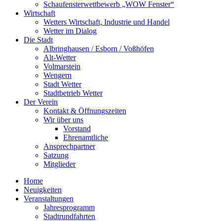
Schaufensterwettbewerb „WOW Fenster“
Wirtschaft
Wetters Wirtschaft, Industrie und Handel
Wetter im Dialog
Die Stadt
Albringhausen / Esborn / Voßhöfen
Alt-Wetter​
Volmarstein
Wengern
Stadt Wetter
Stadtbetrieb Wetter
Der Verein
Kontakt & Öffnungszeiten
Wir über uns
Vorstand
Ehrenamtliche
Ansprechpartner
Satzung
Mitglieder
Home
Neuigkeiten
Veranstaltungen
Jahresprogramm
Stadtrundfahrten