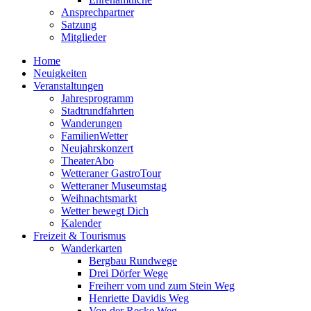
Ansprechpartner
Satzung
Mitglieder
Home
Neuigkeiten
Veranstaltungen
Jahresprogramm
Stadtrundfahrten
Wanderungen
FamilienWetter
Neujahrskonzert
TheaterAbo
Wetteraner GastroTour
Wetteraner Museumstag
Weihnachtsmarkt
Wetter bewegt Dich
Kalender
Freizeit & Tourismus
Wanderkarten
Bergbau Rundwege
Drei Dörfer Wege
Freiherr vom und zum Stein Weg
Henriette Davidis Weg
Von der Recke Weg