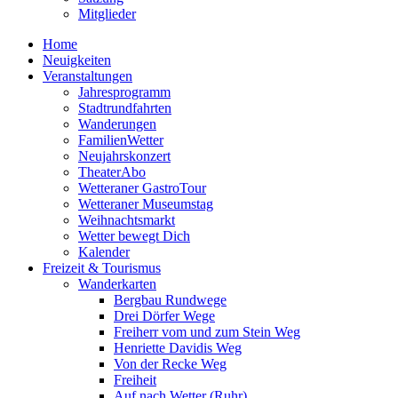
Mitglieder
Home
Neuigkeiten
Veranstaltungen
Jahresprogramm
Stadtrundfahrten
Wanderungen
FamilienWetter
Neujahrskonzert
TheaterAbo
Wetteraner GastroTour
Wetteraner Museumstag
Weihnachtsmarkt
Wetter bewegt Dich
Kalender
Freizeit & Tourismus
Wanderkarten
Bergbau Rundwege
Drei Dörfer Wege
Freiherr vom und zum Stein Weg
Henriette Davidis Weg
Von der Recke Weg
Freiheit
Auf nach Wetter (Ruhr)