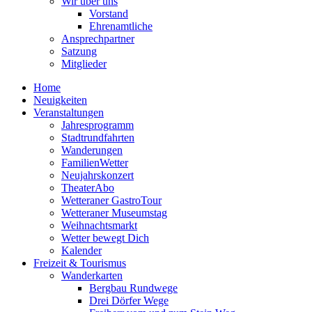
Wir über uns
Vorstand
Ehrenamtliche
Ansprechpartner
Satzung
Mitglieder
Home
Neuigkeiten
Veranstaltungen
Jahresprogramm
Stadtrundfahrten
Wanderungen
FamilienWetter
Neujahrskonzert
TheaterAbo
Wetteraner GastroTour
Wetteraner Museumstag
Weihnachtsmarkt
Wetter bewegt Dich
Kalender
Freizeit & Tourismus
Wanderkarten
Bergbau Rundwege
Drei Dörfer Wege