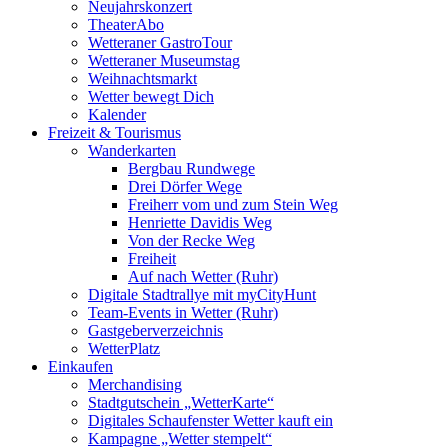
Neujahrskonzert
TheaterAbo
Wetteraner GastroTour
Wetteraner Museumstag
Weihnachtsmarkt
Wetter bewegt Dich
Kalender
Freizeit & Tourismus
Wanderkarten
Bergbau Rundwege
Drei Dörfer Wege
Freiherr vom und zum Stein Weg
Henriette Davidis Weg
Von der Recke Weg
Freiheit
Auf nach Wetter (Ruhr)
Digitale Stadtrallye mit myCityHunt
Team-Events in Wetter (Ruhr)
Gastgeberverzeichnis
WetterPlatz
Einkaufen
Merchandising
Stadtgutschein „WetterKarte“
Digitales Schaufenster Wetter kauft ein
Kampagne „Wetter stempelt“