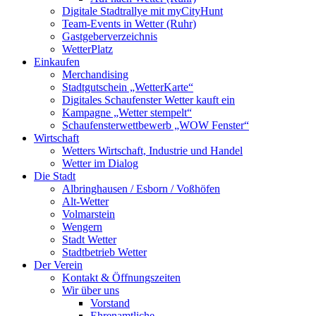
Digitale Stadtrallye mit myCityHunt
Team-Events in Wetter (Ruhr)
Gastgeberverzeichnis
WetterPlatz
Einkaufen
Merchandising
Stadtgutschein „WetterKarte“
Digitales Schaufenster Wetter kauft ein
Kampagne „Wetter stempelt“
Schaufensterwettbewerb „WOW Fenster“
Wirtschaft
Wetters Wirtschaft, Industrie und Handel
Wetter im Dialog
Die Stadt
Albringhausen / Esborn / Voßhöfen
Alt-Wetter​
Volmarstein
Wengern
Stadt Wetter
Stadtbetrieb Wetter
Der Verein
Kontakt & Öffnungszeiten
Wir über uns
Vorstand
Ehrenamtliche