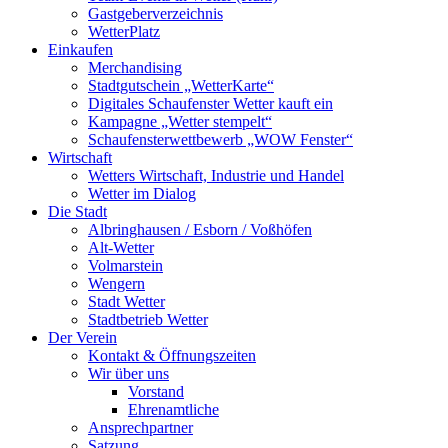
Gastgeberverzeichnis
WetterPlatz
Einkaufen
Merchandising
Stadtgutschein „WetterKarte“
Digitales Schaufenster Wetter kauft ein
Kampagne „Wetter stempelt“
Schaufensterwettbewerb „WOW Fenster“
Wirtschaft
Wetters Wirtschaft, Industrie und Handel
Wetter im Dialog
Die Stadt
Albringhausen / Esborn / Voßhöfen
Alt-Wetter​
Volmarstein
Wengern
Stadt Wetter
Stadtbetrieb Wetter
Der Verein
Kontakt & Öffnungszeiten
Wir über uns
Vorstand
Ehrenamtliche
Ansprechpartner
Satzung