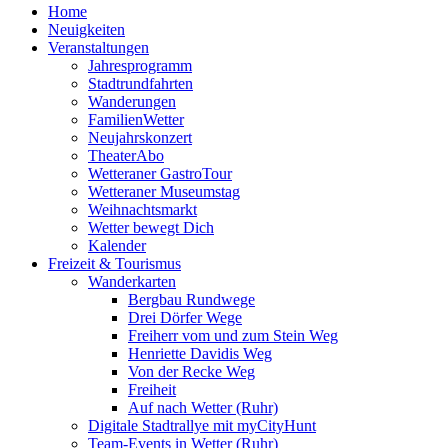
Home
Neuigkeiten
Veranstaltungen
Jahresprogramm
Stadtrundfahrten
Wanderungen
FamilienWetter
Neujahrskonzert
TheaterAbo
Wetteraner GastroTour
Wetteraner Museumstag
Weihnachtsmarkt
Wetter bewegt Dich
Kalender
Freizeit & Tourismus
Wanderkarten
Bergbau Rundwege
Drei Dörfer Wege
Freiherr vom und zum Stein Weg
Henriette Davidis Weg
Von der Recke Weg
Freiheit
Auf nach Wetter (Ruhr)
Digitale Stadtrallye mit myCityHunt
Team-Events in Wetter (Ruhr)