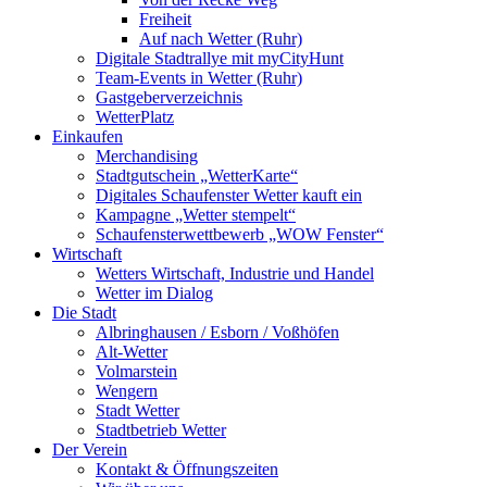
Freiheit
Auf nach Wetter (Ruhr)
Digitale Stadtrallye mit myCityHunt
Team-Events in Wetter (Ruhr)
Gastgeberverzeichnis
WetterPlatz
Einkaufen
Merchandising
Stadtgutschein „WetterKarte“
Digitales Schaufenster Wetter kauft ein
Kampagne „Wetter stempelt“
Schaufensterwettbewerb „WOW Fenster“
Wirtschaft
Wetters Wirtschaft, Industrie und Handel
Wetter im Dialog
Die Stadt
Albringhausen / Esborn / Voßhöfen
Alt-Wetter​
Volmarstein
Wengern
Stadt Wetter
Stadtbetrieb Wetter
Der Verein
Kontakt & Öffnungszeiten