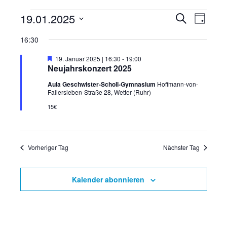
19.01.2025
V
V
V
S
T
u
a
D
e
e
e
c
16:30
g
h
a
r
r
r
e
H
19. Januar 2025 | 16:30
-
19:00
t
e
Neujahrskonzert 2025
a
a
a
r
u
v
n
Aula Geschwister-Scholl-Gymnasium
Hoffmann-von-
n
m
n
o
Fallersleben-Straße 28, Wetter (Ruhr)
r
s
w
s
15€
g
s
e
t
ä
h
t
t
o
h
a
b
a
a
l
Vorheriger Tag
e
Nächster Tag
l
n
e
l
l
t
n
Kalender abonnieren
t
t
u
.
u
u
n
n
n
g