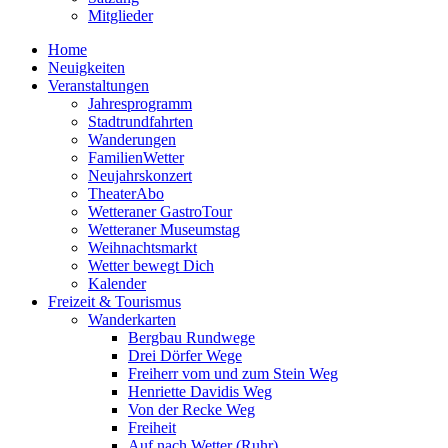
Mitglieder
Home
Neuigkeiten
Veranstaltungen
Jahresprogramm
Stadtrundfahrten
Wanderungen
FamilienWetter
Neujahrskonzert
TheaterAbo
Wetteraner GastroTour
Wetteraner Museumstag
Weihnachtsmarkt
Wetter bewegt Dich
Kalender
Freizeit & Tourismus
Wanderkarten
Bergbau Rundwege
Drei Dörfer Wege
Freiherr vom und zum Stein Weg
Henriette Davidis Weg
Von der Recke Weg
Freiheit
Auf nach Wetter (Ruhr)