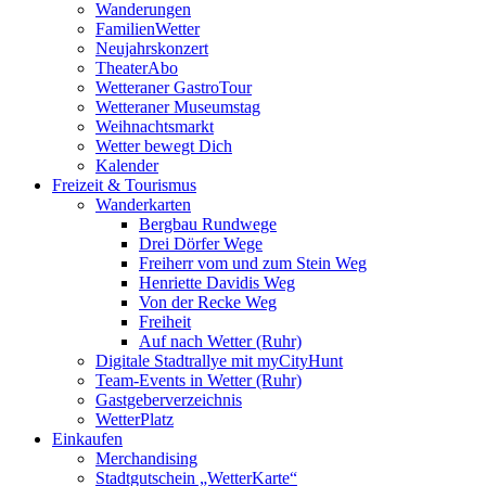
Wanderungen
FamilienWetter
Neujahrskonzert
TheaterAbo
Wetteraner GastroTour
Wetteraner Museumstag
Weihnachtsmarkt
Wetter bewegt Dich
Kalender
Freizeit & Tourismus
Wanderkarten
Bergbau Rundwege
Drei Dörfer Wege
Freiherr vom und zum Stein Weg
Henriette Davidis Weg
Von der Recke Weg
Freiheit
Auf nach Wetter (Ruhr)
Digitale Stadtrallye mit myCityHunt
Team-Events in Wetter (Ruhr)
Gastgeberverzeichnis
WetterPlatz
Einkaufen
Merchandising
Stadtgutschein „WetterKarte“