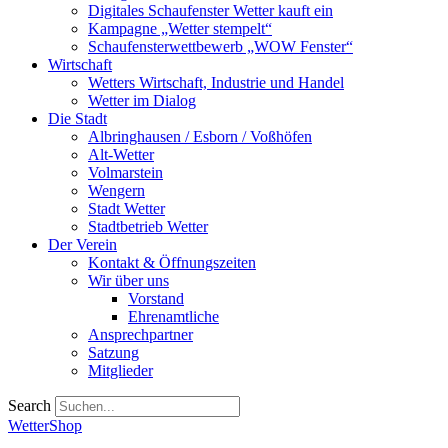
Digitales Schaufenster Wetter kauft ein
Kampagne „Wetter stempelt“
Schaufensterwettbewerb „WOW Fenster“
Wirtschaft
Wetters Wirtschaft, Industrie und Handel
Wetter im Dialog
Die Stadt
Albringhausen / Esborn / Voßhöfen
Alt-Wetter​
Volmarstein
Wengern
Stadt Wetter
Stadtbetrieb Wetter
Der Verein
Kontakt & Öffnungszeiten
Wir über uns
Vorstand
Ehrenamtliche
Ansprechpartner
Satzung
Mitglieder
Search
WetterShop