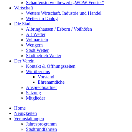
Schaufensterwettbewerb „WOW Fenster“
Wirtschaft
Wetters Wirtschaft, Industrie und Handel
Wetter im Dialog
Die Stadt
Albringhausen / Esborn / Voßhöfen
Alt-Wetter​
Volmarstein
Wengern
Stadt Wetter
Stadtbetrieb Wetter
Der Verein
Kontakt & Öffnungszeiten
Wir über uns
Vorstand
Ehrenamtliche
Ansprechpartner
Satzung
Mitglieder
Home
Neuigkeiten
Veranstaltungen
Jahresprogramm
Stadtrundfahrten