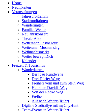
Home
Neuigkeiten
Veranstaltungen
Jahresprogramm
Stadtrundfahrten
Wanderungen
FamilienWetter
Neujahrskonzert
TheaterAbo
Wetteraner GastroTour
Wetteraner Museumstag
Weihnachtsmarkt
Wetter bewegt Dich
Kalender
Freizeit & Tourismus
Wanderkarten
Bergbau Rundwege
Drei Dörfer Wege
Freiherr vom und zum Stein Weg
Henriette Davidis Weg
Von der Recke Weg
Freiheit
Auf nach Wetter (Ruhr)
Digitale Stadtrallye mit myCityHunt
Team-Events in Wetter (Ruhr)