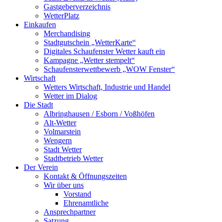
Gastgeberverzeichnis
WetterPlatz
Einkaufen
Merchandising
Stadtgutschein „WetterKarte“
Digitales Schaufenster Wetter kauft ein
Kampagne „Wetter stempelt“
Schaufensterwettbewerb „WOW Fenster“
Wirtschaft
Wetters Wirtschaft, Industrie und Handel
Wetter im Dialog
Die Stadt
Albringhausen / Esborn / Voßhöfen
Alt-Wetter​
Volmarstein
Wengern
Stadt Wetter
Stadtbetrieb Wetter
Der Verein
Kontakt & Öffnungszeiten
Wir über uns
Vorstand
Ehrenamtliche
Ansprechpartner
Satzung