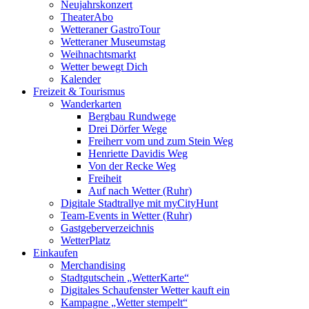
Neujahrskonzert
TheaterAbo
Wetteraner GastroTour
Wetteraner Museumstag
Weihnachtsmarkt
Wetter bewegt Dich
Kalender
Freizeit & Tourismus
Wanderkarten
Bergbau Rundwege
Drei Dörfer Wege
Freiherr vom und zum Stein Weg
Henriette Davidis Weg
Von der Recke Weg
Freiheit
Auf nach Wetter (Ruhr)
Digitale Stadtrallye mit myCityHunt
Team-Events in Wetter (Ruhr)
Gastgeberverzeichnis
WetterPlatz
Einkaufen
Merchandising
Stadtgutschein „WetterKarte“
Digitales Schaufenster Wetter kauft ein
Kampagne „Wetter stempelt“